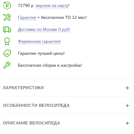
об оплате Плайтом
72790 р.
вернем на карту
!
Гарантия
+ бесплатное ТО 12 мес!
Доставка по Москве 0 руб!
Остались вопросы?
25
Фирменная гарантия!
8 800 302-02-51
plait.ru
раз в 2
Гарантии лучшей цены!
недели
Бесплатная сборка и настройка!
ХАРАКТЕРИСТИКИ
ОСОБЕННОСТИ ВЕЛОСИПЕДА
ОПИСАНИЕ ВЕЛОСИПЕДА