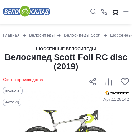
Для клиентов всех банков
Главная
Велосипеды
Велосипеды Scott
Шоссейны
Разбейте
ШОССЕЙНЫЕ ВЕЛОСИПЕДЫ
Велосипед Scott Foil RC disc
оплату
на части
(2019)
без переплат
Снят с производства
График платежей
ВИДЕО (3)
Арт:1125142
ФОТО (2)
Сегодня
25
%