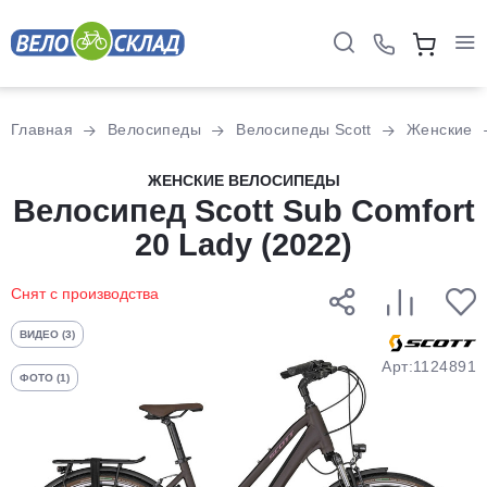
Для клиентов всех банков
Главная
Велосипеды
Велосипеды Scott
Женские
Разбейте
ЖЕНСКИЕ ВЕЛОСИПЕДЫ
Велосипед Scott Sub Comfort
оплату
на части
20 Lady (2022)
без переплат
Снят с производства
График платежей
ВИДЕО (3)
Арт:1124891
ФОТО (1)
Сегодня
25
%