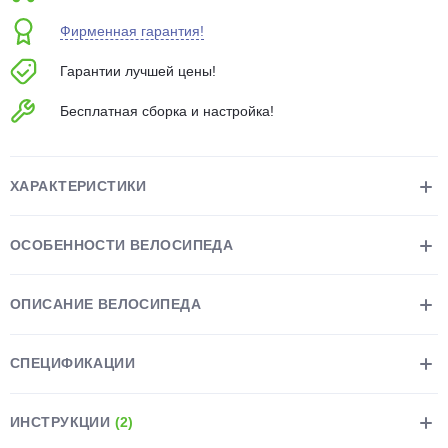
об оплате Плайтом
Фирменная гарантия!
Гарантии лучшей цены!
Бесплатная сборка и настройка!
Остались вопросы?
25
8 800 302-02-51
plait.ru
раз в 2
ХАРАКТЕРИСТИКИ
недели
ОСОБЕННОСТИ ВЕЛОСИПЕДА
ОПИСАНИЕ ВЕЛОСИПЕДА
СПЕЦИФИКАЦИИ
ИНСТРУКЦИИ
(2)