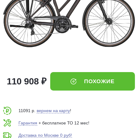
Добавляйте товары
в корзину
Оплачивайте сегодня только
25
% картой любого банка
Получайте товар
выбранный способом
110 908 ₽
ПОХОЖИЕ
Оставшиеся
75
% будут
списываться
с вашей карты
по
25
%
каждые 2 недели
11091 р.
вернем на карту
!
Гарантия
+ бесплатное ТО 12 мес!
Доставка по Москве 0 руб!
Подробнее