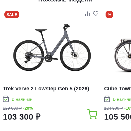
SALE
%
Trek Verve 2 Lowstep Gen 5 (2026)
Cube Town
В наличии
В налич
129 600 ₽
-20%
124 900 ₽
-1
103 300 ₽
105 50