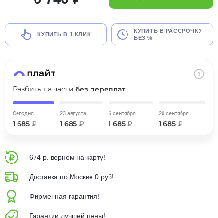
об оплате Плайтом
КУПИТЬ В РАССРОЧКУ
КУПИТЬ В 1 КЛИК
БЕЗ %
Остались вопросы?
25
8 800 302-02-51
plait.ru
раз в 2
Разбить на части
без переплат
недели
Сегодня
23 августа
6 сентября
20 сентября
1 685
₽
1 685
₽
1 685
₽
1 685
₽
674 р. вернем на карту!
Доставка по Москве 0 руб!
Фирменная гарантия!
Гарантии лучшей цены!