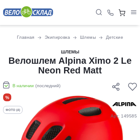
Для клиентов всех банков
Главная
Экипировка
Шлемы
Детские
Разбейте
ШЛЕМЫ
оплату
Велошлем Alpina Ximo 2 Le
на части
Neon Red Matt
без переплат
В наличии
(последний)
График платежей
%
ФОТО (4)
Сегодня
Арт: 149585
25
%