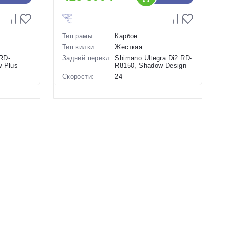
Тип рамы:
Карбон
Тип вилки:
Жесткая
RD-
Задний перекл:
Shimano Ultegra Di2 RD-
 Plus
R8150, Shadow Design
Скорости:
24
Тип тормозов:
Дисковые
гидравлические
ие
Вес:
7.95 кг.
Диаметр
28 дюймов
колес:
Цвет-размер в
19 Красный, 20
тый
наличии:
Красный, 20.5 Красный
Артикул:
1130019