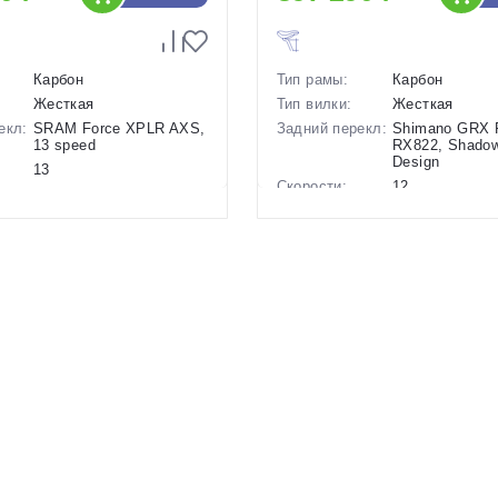
Карбон
Тип рамы:
Карбон
Жесткая
Тип вилки:
Жесткая
екл:
SRAM Force XPLR AXS,
Задний перекл:
Shimano GRX 
13 speed
RX822, Shadow
Design
13
Скорости:
12
ов:
Дисковые
гидравлические
Тип тормозов:
Дисковые
гидравлическ
8.45 кг.
Вес:
8.45 кг.
28 дюймов
Диаметр
28 дюймов
колес:
р в
20 Серый
Цвет-размер в
19 Серый-Жел
наличии:
1130229
Артикул:
1129181