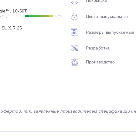
Покрышки
gle™, 10-50T
Цвета выпускаемые
из 8)
?
 SL X.R.25
Размеры выпускаемые
Разработка
Производство
й офертой, т.к. заявленные производителем спецификации 