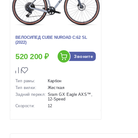
ВЕЛОСИПЕД CUBE NUROAD C:62 SL
(2022)
520 200 ₽
Звоните
Тип рамы:
Карбон
Тип вилки:
Жесткая
Задний перекл:
Sram GX Eagle AXS™,
12-Speed
Скорости:
12
Тип тормозов:
Дисковые
гидравлические
Вес:
8.4 кг.
Диаметр
28 дюймов
колес: