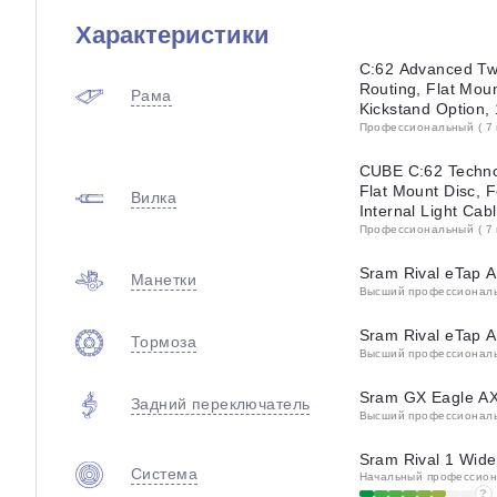
Характеристики
C:62 Advanced Twi
Routing, Flat Mou
Рама
Kickstand Option
Профессиональный ( 7 
CUBE C:62 Technol
Flat Mount Disc, 
Вилка
Internal Light Ca
Профессиональный ( 7 
Sram Rival eTap
Манетки
Высший профессиональн
Sram Rival eTap 
Тормоза
Высший профессиональн
Sram GX Eagle A
Задний переключатель
Высший профессиональн
Sram Rival 1 Wid
Система
Начальный профессиона
?