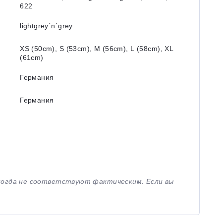
622
lightgrey´n´grey
XS (50cm), S (53cm), M (56cm), L (58cm), XL
(61cm)
Германия
Германия
иногда не соответствуют фактическим. Если вы