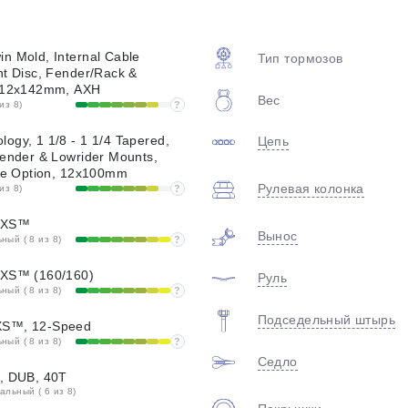
plait.ru
n Mold, Internal Cable
Тип тормозов
nt Disc, Fender/Rack &
, 12x142mm, AXH
Вес
из 8)
?
ogy, 1 1/8 - 1 1/4 Tapered,
Цепь
Fender & Lowrider Mounts,
ble Option, 12x100mm
Рулевая колонка
из 8)
?
раз в 2 недели
 AXS™
Вынос
ый ( 8 из 8)
?
AXS™ (160/160)
Руль
ый ( 8 из 8)
?
Подседельный штырь
XS™, 12-Speed
ый ( 8 из 8)
?
Седло
e, DUB, 40T
льный ( 6 из 8)