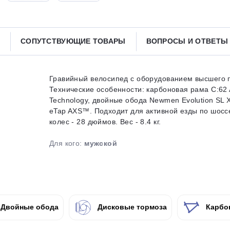
Получайте товар
выбранный способом
СОПУТСТВУЮЩИЕ ТОВАРЫ
ВОПРОСЫ И ОТВЕТ
Оставшиеся
75
% будут
списываться
с вашей карты
по
25
%
каждые 2 недели
Гравийный велосипед с оборудованием высшего п
Технические особенности: карбоновая рама C:62 
Technology, двойные обода Newmen Evolution SL X
eTap AXS™. Подходит для активной езды по шосс
колес - 28 дюймов. Вес - 8.4 кг.
Подробнее
об оплате Плайтом
Для кого:
мужской
25
раз в 2
Остались вопросы?
недели
Двойные обода
Дисковые тормоза
Карбо
8 800 302-02-51