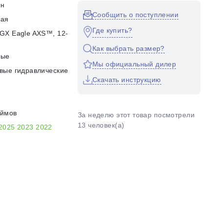
он
Сообщить о поступлении
кая
Где купить?
GX Eagle AXS™, 12-
d
Как выбрать размер?
ные
Мы официальный дилер
вые гидравлические
Скачать инструкцию
юймов
За неделю этот товар посмотрели
13 человек(а)
2025
2023
2022