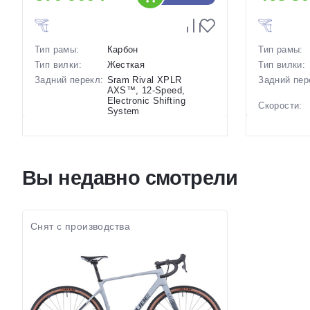
Тип рамы:
Карбон
Тип рамы:
Тип вилки:
Жесткая
Тип вилки:
Задний перекл:
Sram Rival XPLR
Задний пер
AXS™, 12-Speed,
Electronic Shifting
Скорости:
System
Тип тормоз
Скорости:
12
Тип тормозов:
Дисковые
Вес:
гидравлические
Диаметр
Вес:
8.6 кг.
Вы недавно смотрели
колес:
Диаметр
28 дюймов
Цвет-разме
колес:
наличии:
Цвет-размер в
19.5 Белый-Голубой
Артикул:
наличии:
Снят с производства
Артикул:
1129394