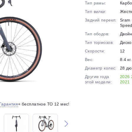
Тип рамы:
Карб
на части
без переплат
Тип вилки:
Жест
Задний перекл:
Sram 
Spee
График платежей
Тип ободов:
Двой
Тип тормозов:
Диско
Сегодня
Скорости:
12
25
%
Вес:
8.4 кг.
Диаметр колес:
28 д
Другие года
2026
этой модели:
2021
Добавляйте товары
в корзину
Гарантия
+ бесплатное ТО 12 мес!
Оплачивайте сегодня только
25
% картой любого банка