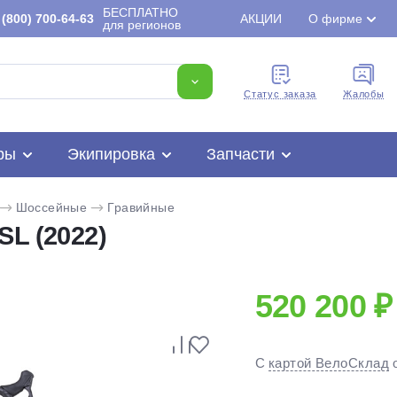
БЕСПЛАТНО
(800) 700-64-63
АКЦИИ
О фирме
для регионов
Cтатус заказа
Жалобы
ры
Экипировка
Запчасти
Шоссейные
Гравийные
SL (2022)
520 200 ₽
Для клиентов всех банков
С
картой ВелоСклад
Разбейте
оплату