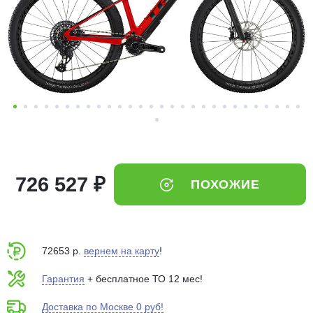
Добавляйте товары
в корзину
Оплачивайте сегодня только
25
% картой любого банка
Получайте товар
выбранный способом
726 527 ₽
ПОХОЖИЕ
Оставшиеся
75
% будут
списываться
с вашей карты
по
25
%
каждые 2 недели
72653 р.
вернем на карту
!
Гарантия
+ бесплатное ТО 12 мес!
Доставка по Москве 0 руб!
Подробнее