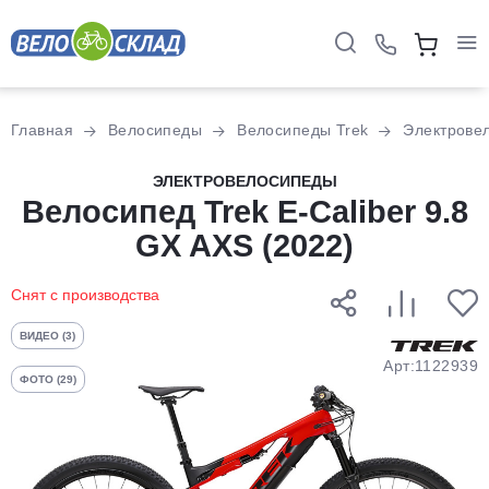
Для клиентов всех банков
Главная
Велосипеды
Велосипеды Trek
Электрове
Разбейте
ЭЛЕКТРОВЕЛОСИПЕДЫ
оплату
Велосипед Trek E-Caliber 9.8
на части
GX AXS (2022)
без переплат
Снят с производства
График платежей
ВИДЕО (3)
Арт:1122939
ФОТО (29)
Сегодня
25
%