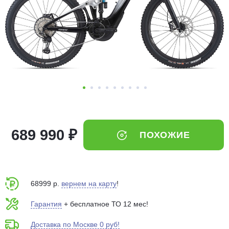
Добавляйте товары
в корзину
Оплачивайте сегодня только
25
% картой любого банка
Получайте товар
выбранный способом
689 990 ₽
ПОХОЖИЕ
Оставшиеся
75
% будут
списываться
с вашей карты
по
25
%
каждые 2 недели
68999 р.
вернем на карту
!
Гарантия
+ бесплатное ТО 12 мес!
Доставка по Москве 0 руб!
Подробнее