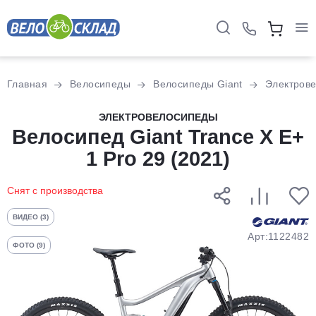
Для клиентов всех банков
Главная
Велосипеды
Велосипеды Giant
Электров
Разбейте
ЭЛЕКТРОВЕЛОСИПЕДЫ
оплату
Велосипед Giant Trance X E+
на части
1 Pro 29 (2021)
без переплат
Снят с производства
График платежей
ВИДЕО (3)
Арт:1122482
ФОТО (9)
Сегодня
25
%