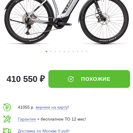
Добавляйте товары
в корзину
Оплачивайте сегодня только
25
% картой любого банка
Получайте товар
выбранный способом
410 550 ₽
ПОХОЖИЕ
Оставшиеся
75
% будут
списываться
с вашей карты
по
25
%
каждые 2 недели
41055 р.
вернем на карту
!
Гарантия
+ бесплатное ТО 12 мес!
Подробнее
Доставка по Москве 0 руб!