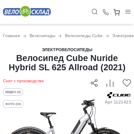
Для клиентов всех банков
Главная
Велосипеды
Велосипеды Cube
Электров
Разбейте
ЭЛЕКТРОВЕЛОСИПЕДЫ
оплату
Велосипед Cube Nuride
на части
Hybrid SL 625 Allroad (2021)
без переплат
Снят с производства
График платежей
ВИДЕО (3)
Арт:1121423
ФОТО (10)
Сегодня
25
%