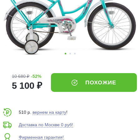
Добавляйте товары
в корзину
Оплачивайте сегодня только
25
% картой любого банка
Получайте товар
выбранный способом
10 680 ₽
-52%
ПОХОЖИЕ
5 100 ₽
Оставшиеся
75
% будут
списываться
с вашей карты
по
25
%
каждые 2 недели
510 р.
вернем на карту
!
Доставка по Москве 0 руб!
Фирменная гарантия!
Подробнее