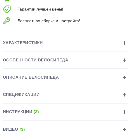
об оплате Плайтом
Гарантии лучшей цены!
Бесплатная сборка и настройка!
Остались вопросы?
25
8 800 302-02-51
ХАРАКТЕРИСТИКИ
plait.ru
раз в 2
недели
ОСОБЕННОСТИ ВЕЛОСИПЕДА
ОПИСАНИЕ ВЕЛОСИПЕДА
СПЕЦИФИКАЦИИ
ИНСТРУКЦИИ
(3)
ВИДЕО
(3)