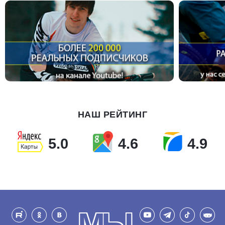
НАШ РЕЙТИНГ
5.0
4.6
4.9
МЫ