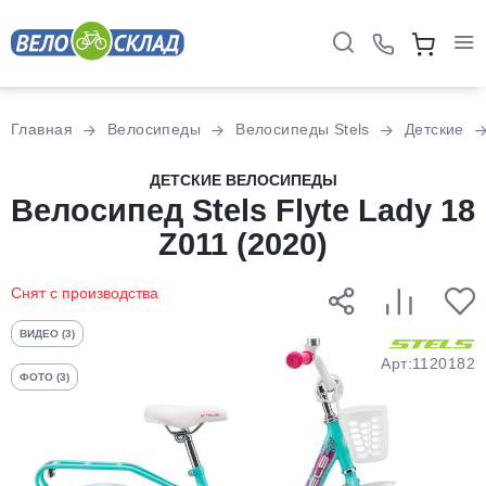
Для клиентов всех банков
Главная
Велосипеды
Велосипеды Stels
Детские
Разбейте
ДЕТСКИЕ ВЕЛОСИПЕДЫ
Велосипед Stels Flyte Lady 18
оплату
на части
Z011 (2020)
без переплат
Снят с производства
График платежей
ВИДЕО (3)
Арт:1120182
ФОТО (3)
Сегодня
25
%