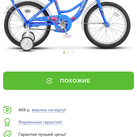
Добавляйте товары
в корзину
Оплачивайте сегодня только
25
% картой любого банка
Получайте товар
выбранный способом
ПОХОЖИЕ
Оставшиеся
75
% будут
списываться
с вашей карты
по
25
%
каждые 2 недели
469 р.
вернем на карту
!
Фирменная гарантия!
Гарантии лучшей цены!
Подробнее