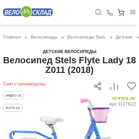
Для клиентов всех банков
Главная
Велосипеды
Велосипеды Stels
Детские
Разбейте
ДЕТСКИЕ ВЕЛОСИПЕДЫ
Велосипед Stels Flyte Lady 18
оплату
на части
Z011 (2018)
без переплат
Снят с производства
График платежей
ВИДЕО (3)
Арт:1117622
ФОТО (3)
Сегодня
25
%