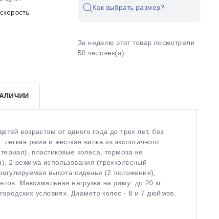
Как выбрать размер?
скорость
За неделю этот товар посмотрели
50 человек(а)
НАЛИЧИИ
тей возрастом от одного года до трех лет, без
 легкая рама и жесткая вилка из экологичного
териал), пластиковые колеса, тормоза не
), 2 режима использования (трехколесный
регулируемая высота сиденья (2 положения),
тов. Максимальная нагрузка на раму: до 20 кг.
городских условиях. Диаметр колес - 8 и 7 дюймов.