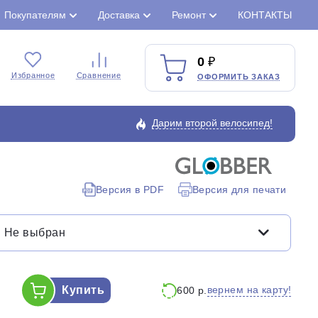
Покупателям
Доставка
Ремонт
КОНТАКТЫ
0
Избранное
Сравнение
ОФОРМИТЬ ЗАКАЗ
Дарим второй велосипед!
Версия в PDF
Версия для печати
Закрыть
Не выбран
Купить
вернем на карту!
600 р.