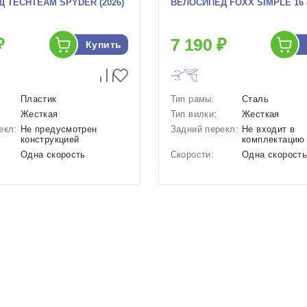
 TECHTEAM SPYDER (2026)
ВЕЛОСИПЕД FOXX SIMPLE 16 (
₽
7 190 ₽
Купить
Пластик
Тип рамы:
Сталь
Жесткая
Тип вилки:
Жесткая
екл:
Не предусмотрен
Задний перекл:
Не входит в
конструкцией
комплектацию
Одна скорость
Скорости:
Одна скорост
ов:
Отсутствуют
Тип тормозов:
Ножные педал
3.25 кг.
Вес:
10.1 кг.
12 дюймов
Диаметр
16 дюймов
колес:
р в
Зеленый, Розовый
Цвет-размер в
Оранжевый, Р
наличии:
1129991
Артикул:
1129546