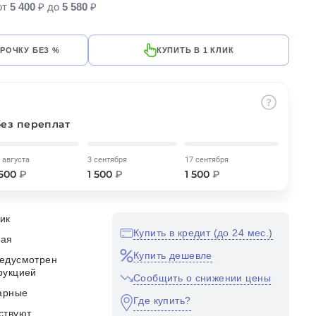
от
5 400
₽ до
5 580
₽
СРОЧКУ БЕЗ %
КУПИТЬ В 1 КЛИК
без переплат
 августа
3 сентября
17 сентября
 500
₽
1 500
₽
1 500
₽
ик
Купить в кредит (до 24 мес.)
кая
Купить дешевле
едусмотрен
рукцией
Сообщить о снижении цены
арные
Где купить?
ствуют