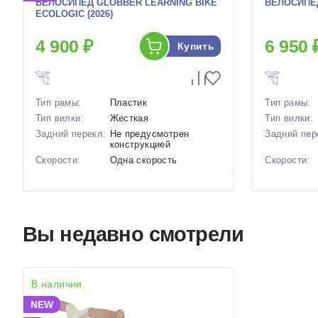
ВЕЛОСИПЕД GLOBBER LEARNING BIKE
ВЕЛОСИПЕД
ECOLOGIC (2026)
4 900 ₽
6 950 
Купить
Тип рамы:
Пластик
Тип рамы:
Тип вилки:
Жесткая
Тип вилки:
Задний перекл:
Не предусмотрен
Задний пер
конструкцией
Скорости:
Одна скорость
Скорости:
Тип тормозов:
Отсутствуют
Тип тормоз
Вес:
2.15 кг.
Вес:
Цвет-размер в
Зеленый, Коричневый,
Диаметр
наличии:
Фиолетовый
колес:
Вы недавно смотрели
Артикул:
1130150
Цвет-разме
наличии:
Артикул:
В наличии
NEW