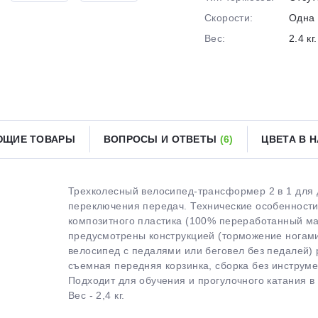
Скорости:
Одна 
Получайте товар
выбранный способом
Вес:
2.4 кг.
Оставшиеся
75
% будут
списываться
с вашей карты
по
25
%
каждые 2 недели
ЮЩИЕ ТОВАРЫ
ВОПРОСЫ И ОТВЕТЫ
(6)
ЦВЕТА В 
Подробнее
об оплате Плайтом
Трехколесный велосипед-трансформер 2 в 1 для де
переключения передач. Технические особенности:
композитного пластика (100% переработанный ма
предусмотрены конструкцией (торможение ногами
велосипед с педалями или беговел без педалей) 
25
съемная передняя корзинка, сборка без инструмен
раз в 2
Подходит для обучения и прогулочного катания в 
Остались вопросы?
недели
Вес - 2,4 кг.
8 800 302-02-51