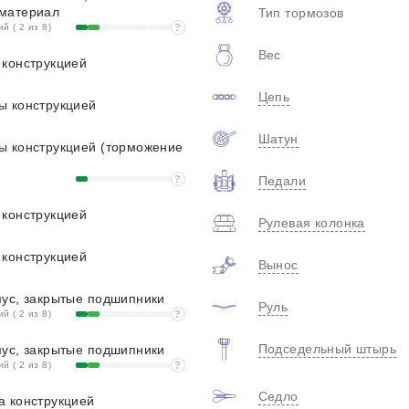
материал
Тип тормозов
 ( 2 из 8)
?
Вес
 конструкцией
Цепь
ы конструкцией
Шатун
ы конструкцией (торможение
?
Педали
 конструкцией
Рулевая колонка
 конструкцией
Вынос
пус, закрытые подшипники
Руль
 ( 2 из 8)
?
Подседельный штырь
пус, закрытые подшипники
 ( 2 из 8)
?
Седло
а конструкцией