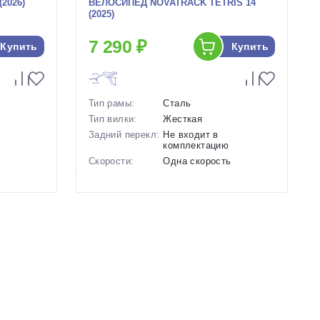
2026)
ВЕЛОСИПЕД NOVATRACK TETRIS 14
(2025)
7 290 ₽
Купить
Купить
Тип рамы:
Сталь
Тип вилки:
Жесткая
Задний перекл:
Не входит в
комплектацию
ь
Скорости:
Одна скорость
ьные
Тип тормозов:
Ножные педальные
Вес:
9.2 кг.
Диаметр
14 дюймов
колес:
озовый
Цвет-размер в
Белый
наличии:
Артикул:
1128635