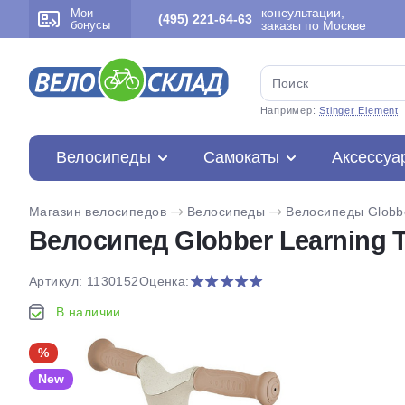
консультации,
Мои
(495) 221-64-63
бонусы
заказы по Москве
Например:
Stinger Element
Велосипеды
Самокаты
Аксессуа
Магазин велосипедов
Велосипеды
Велосипеды Globb
Велосипед Globber Learning Tri
Артикул: 1130152
Оценка:
В наличии
%
New