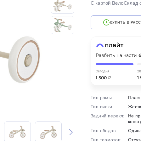
С
картой ВелоСклад
на части
без переплат
КУПИТЬ В РАС
График платежей
Сегодня
Разбить на части
25
%
Сегодня
20
1 500
₽
1
Тип рамы:
Пласт
Добавляйте товары
в корзину
Тип вилки:
Жест
Задний перекл:
Не пр
конст
Оплачивайте сегодня только
25
% картой любого банка
Тип ободов:
Один
Тип тормозов:
Отсут