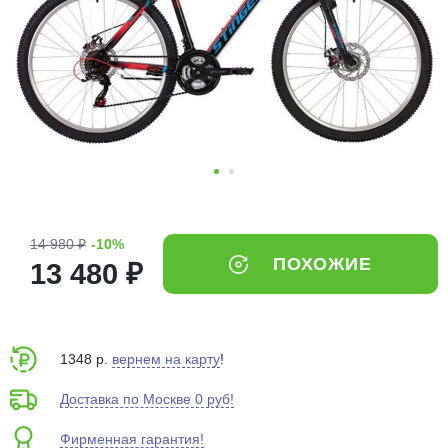
Добавляйте товары
в корзину
Оплачивайте сегодня только
25
% картой любого банка
Получайте товар
выбранный способом
14 980 ₽
-10%
ПОХОЖИЕ
13 480 ₽
Оставшиеся
75
% будут
списываться
с вашей карты
по
25
%
каждые 2 недели
1348 р.
вернем на карту
!
Доставка по Москве 0 руб!
Фирменная гарантия!
Подробнее