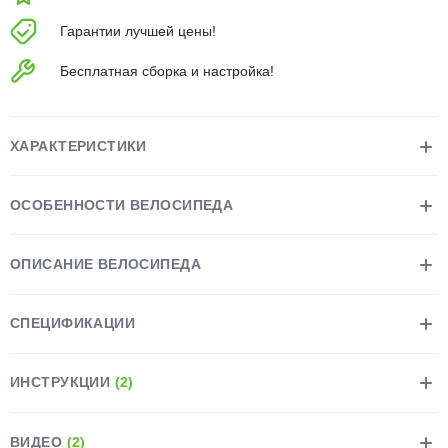
об оплате Плайтом
Гарантии лучшей цены!
Бесплатная сборка и настройка!
Остались вопросы?
25
8 800 302-02-51
ХАРАКТЕРИСТИКИ
plait.ru
раз в 2
недели
ОСОБЕННОСТИ ВЕЛОСИПЕДА
ОПИСАНИЕ ВЕЛОСИПЕДА
СПЕЦИФИКАЦИИ
ИНСТРУКЦИИ
(2)
ВИДЕО
(2)