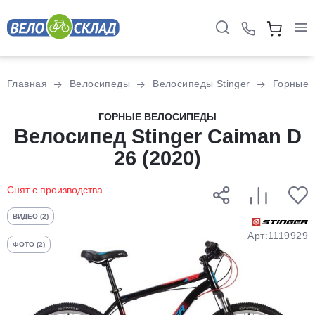
Для клиентов всех банков
Главная
Велосипеды
Велосипеды Stinger
Горные
Разбейте
ГОРНЫЕ ВЕЛОСИПЕДЫ
оплату
Велосипед Stinger Caiman D
на части
26 (2020)
без переплат
Снят с производства
График платежей
ВИДЕО (2)
Арт:1119929
ФОТО (2)
Сегодня
25
%