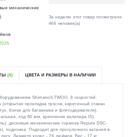
вые механические
)
За неделю этот товар посмотрели
466 человек(а)
юймов
2025
ЕТЫ
(6)
ЦВЕТА И РАЗМЕРЫ В НАЛИЧИИ
борудованием Shimano/LTWOO, 8 скоростей.
 (открытая прокладка тросов, кареточный стакан
тух, бонки для багажника и флягодержателя),
льная, ход 80 мм, крепление калипера IS),
ь), дисковые механические тормоза Repute DSC-
), подножка. Подходит для прогулочного катания в
есу. Диаметр колес - 26 дюймов. Вес - 17 кг.