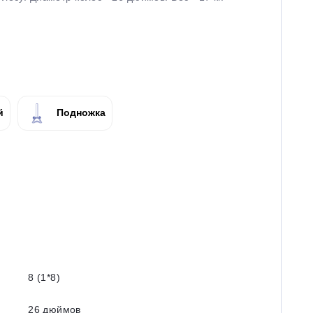
й
Подножка
8 (1*8)
26 дюймов