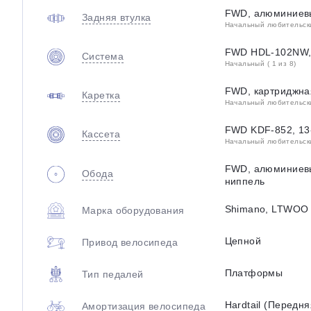
FWD, алюминиевы
Задняя втулка
Начальный любительский
FWD HDL-102NW, 
Система
Начальный ( 1 из 8)
FWD, картриджна
Каретка
Начальный любительский
FWD KDF-852, 13-
Кассета
Начальный любительский
FWD, алюминиевы
Обода
ниппель
Shimano, LTWOO
Марка оборудования
Цепной
Привод велосипеда
Платформы
Тип педалей
Hardtail (Передн
Амортизация велосипеда