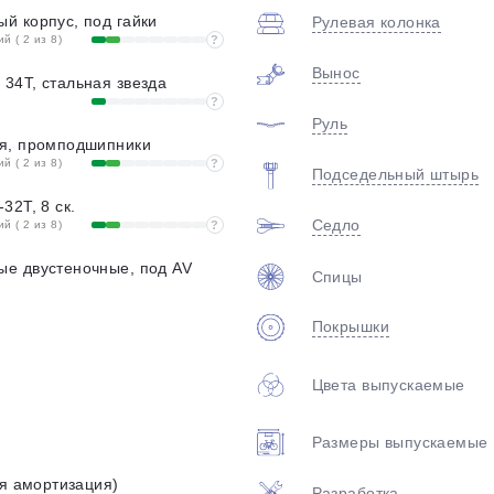
й корпус, под гайки
Рулевая колонка
 ( 2 из 8)
?
Вынос
34T, стальная звезда
?
Руль
я, промподшипники
 ( 2 из 8)
?
Подседельный штырь
32T, 8 ск.
Седло
 ( 2 из 8)
?
е двустеночные, под AV
Спицы
Покрышки
Цвета выпускаемые
Размеры выпускаемые
яя амортизация)
Разработка