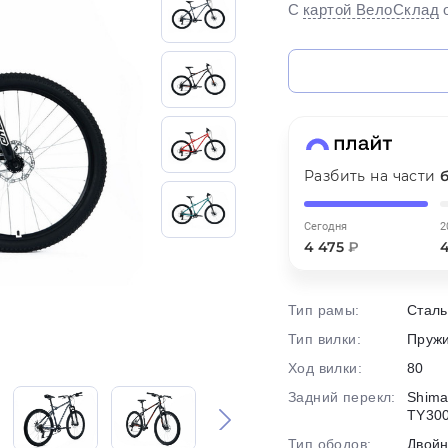
С
картой ВелоСклад
на части
без переплат
График платежей
Сегодня
Разбить на части
25
%
Сегодня
2
4 475
₽
Тип рамы:
Сталь
Добавляйте товары
в корзину
Тип вилки:
Пруж
Ход вилки:
80
Оплачивайте сегодня только
Задний перекл:
Shima
25
% картой любого банка
TY30
Тип ободов:
Двой