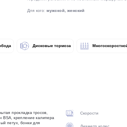
plait.ru
Для кого:
мужской, женский
обода
Дисковые тормоза
Многоскоростно
раз в 2 недели
рытая прокладка тросов,
Скорости
н BSA, крепление калипера
ный петух, бонки для
Диаметр колес