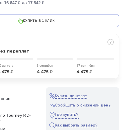
от
16 647
₽ до
17 542
₽
КУПИТЬ В 1 КЛИК
без переплат
0 августа
3 сентября
17 сентября
4 475
₽
4 475
₽
4 475
₽
Купить дешевле
инная
Сообщить о снижении цены
Где купить?
no Tourney RD-
0
Как выбрать размер?
ные