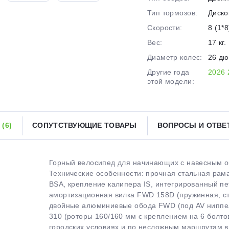
Тип тормозов:
Диско
Получайте товар
выбранный способом
Скорости:
8 (1*8
Вес:
17 кг.
Диаметр колес:
26 д
Оставшиеся
75
% будут
списываться
с вашей карты
по
25
%
каждые 2 недели
Другие года
2026
этой модели:
Ы
(6)
СОПУТСТВУЮЩИЕ ТОВАРЫ
ВОПРОСЫ И ОТВ
Подробнее
об оплате Плайтом
Горный велосипед для начинающих с навесным о
Технические особенности: прочная стальная рама
25
BSA, крепление калипера IS, интегрированный пе
раз в 2
амортизационная вилка FWD 158D (пружинная, ста
Остались вопросы?
недели
двойные алюминиевые обода FWD (под AV ниппел
310 (роторы 160/160 мм с креплением на 6 болтов
8 800 302-02-51
городских условиях и по несложным маршрутам в л