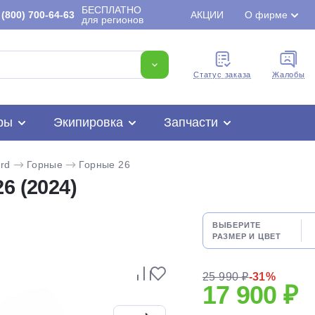
БЕСПЛАТНО
(800) 700-64-63
АКЦИИ
О фирме
для регионов
Cтатус заказа
Жалобы
ры
Экипировка
Запчасти
rd
Горные
Горные 26
6 (2024)
ВЫБЕРИТЕ
РАЗМЕР И ЦВЕТ
Для клиентов всех банков
25 990 ₽
-31%
17 900 ₽
Разбейте
оплату