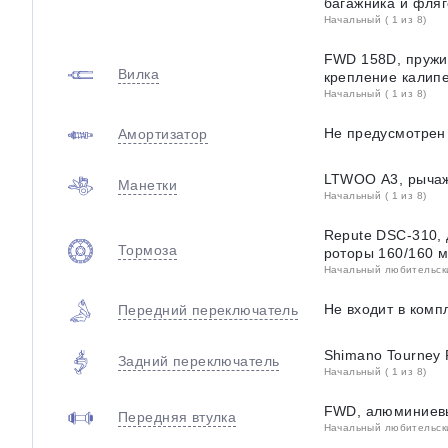
багажника и фля
Начальный ( 1 из 8)
FWD 158D, пружин
Вилка
крепление калипе
Начальный ( 1 из 8)
Не предусмотрен
Амортизатор
LTWOO A3, рыча
Манетки
Начальный ( 1 из 8)
Repute DSC-310, 
Тормоза
роторы 160/160 м
Начальный любительский
Не входит в комп
Передний переключатель
Shimano Tourney
Задний переключатель
Начальный ( 1 из 8)
FWD, алюминиевы
Передняя втулка
Начальный любительский