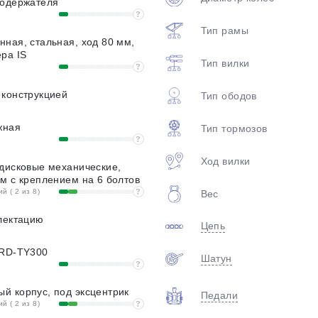
годержателя
?
Тип рамы
ная, стальная, ход 80 мм,
ра IS
Тип вилки
?
 конструкцией
Тип ободов
жная
Тип тормозов
?
Ход вилки
дисковые механические,
м с креплением на 6 болтов
 ( 2 из 8)
?
Вес
лектацию
Цепь
 RD-TY300
Шатун
?
й корпус, под эксцентрик
Педали
 ( 2 из 8)
?