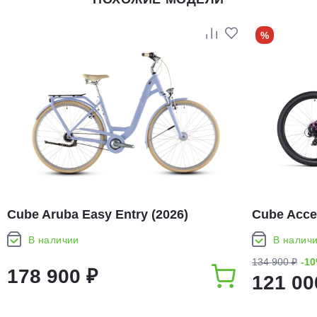
%
Cube Aruba Easy Entry (2026)
Cube Acce
В наличии
В налич
134 900 ₽
-1
178 900 ₽
121 00