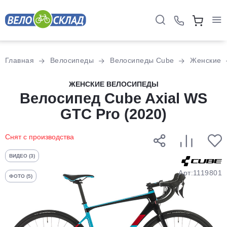
Для клиентов всех банков
Главная
Велосипеды
Велосипеды Cube
Женские
Разбейте
ЖЕНСКИЕ ВЕЛОСИПЕДЫ
оплату
Велосипед Cube Axial WS
на части
GTC Pro (2020)
без переплат
Снят с производства
График платежей
ВИДЕО (3)
Арт:1119801
ФОТО (5)
Сегодня
25
%