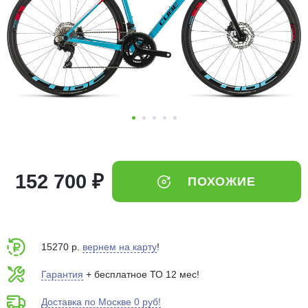
Добавляйте товары
в корзину
Оплачивайте сегодня только
25
% картой любого банка
Получайте товар
выбранный способом
152 700 ₽
ПОХОЖИЕ
Оставшиеся
75
% будут
списываться
с вашей карты
по
25
%
каждые 2 недели
15270 р.
вернем на карту
!
Гарантия
+ бесплатное ТО 12 мес!
Доставка по Москве 0 руб!
Подробнее