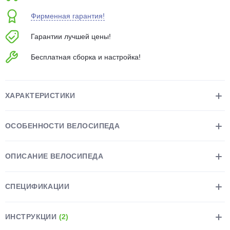
об оплате Плайтом
Фирменная гарантия!
Гарантии лучшей цены!
Бесплатная сборка и настройка!
Остались вопросы?
25
8 800 302-02-51
plait.ru
раз в 2
ХАРАКТЕРИСТИКИ
недели
ОСОБЕННОСТИ ВЕЛОСИПЕДА
ОПИСАНИЕ ВЕЛОСИПЕДА
СПЕЦИФИКАЦИИ
ИНСТРУКЦИИ
(2)