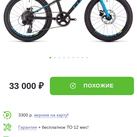
Добавляйте товары
в корзину
Оплачивайте сегодня только
25
% картой любого банка
Получайте товар
выбранный способом
33 000 ₽
ПОХОЖИЕ
Оставшиеся
75
% будут
списываться
с вашей карты
по
25
%
каждые 2 недели
3300 р.
вернем на карту
!
Гарантия
+ бесплатное ТО 12 мес!
Подробнее