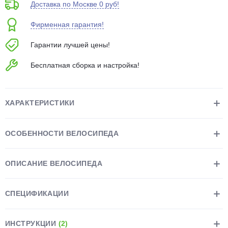
Доставка по Москве 0 руб!
об оплате Плайтом
Фирменная гарантия!
Гарантии лучшей цены!
Остались вопросы?
25
Бесплатная сборка и настройка!
8 800 302-02-51
plait.ru
раз в 2
недели
ХАРАКТЕРИСТИКИ
ОСОБЕННОСТИ ВЕЛОСИПЕДА
ОПИСАНИЕ ВЕЛОСИПЕДА
СПЕЦИФИКАЦИИ
ИНСТРУКЦИИ
(2)