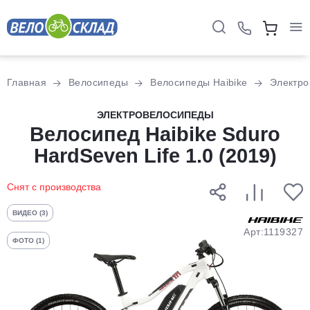
Для клиентов всех банков
Главная
Велосипеды
Велосипеды Haibike
Электро
Разбейте
ЭЛЕКТРОВЕЛОСИПЕДЫ
оплату
Велосипед Haibike Sduro
на части
HardSeven Life 1.0 (2019)
без переплат
Снят с производства
График платежей
ВИДЕО (3)
Арт:1119327
ФОТО (1)
Сегодня
25
%