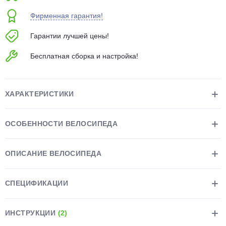
об оплате Плайтом
Фирменная гарантия!
Гарантии лучшей цены!
Бесплатная сборка и настройка!
Остались вопросы?
25
8 800 302-02-51
plait.ru
раз в 2
ХАРАКТЕРИСТИКИ
недели
ОСОБЕННОСТИ ВЕЛОСИПЕДА
ОПИСАНИЕ ВЕЛОСИПЕДА
СПЕЦИФИКАЦИИ
ИНСТРУКЦИИ
(2)