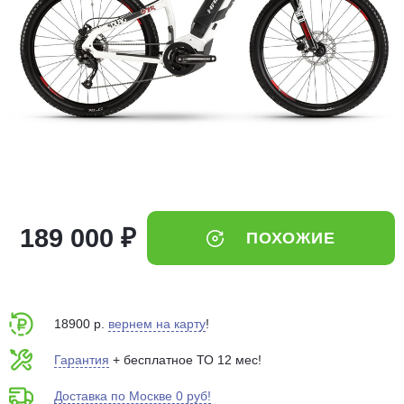
Добавляйте товары
в корзину
Оплачивайте сегодня только
25
% картой любого банка
Получайте товар
выбранный способом
189 000 ₽
ПОХОЖИЕ
Оставшиеся
75
% будут
списываться
с вашей карты
по
25
%
каждые 2 недели
18900 р.
вернем на карту
!
Гарантия
+ бесплатное ТО 12 мес!
Доставка по Москве 0 руб!
Подробнее