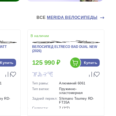
ВСЕ
MERIDA ВЕЛОСИПЕДЫ
В наличии
WATT
ВЕЛОСИПЕД ELTRECO BAD DUAL NEW
(2026)
125 990 ₽
Купить
Купить
1
Тип рамы:
Алюминий 6061
Тип вилки:
Пружинно-
эластомерная
ey RD-
Задний перекл:
Shimano Tourney RD-
FT35A
Скорости:
7 (1*7)
Тип тормозов:
Дисковые