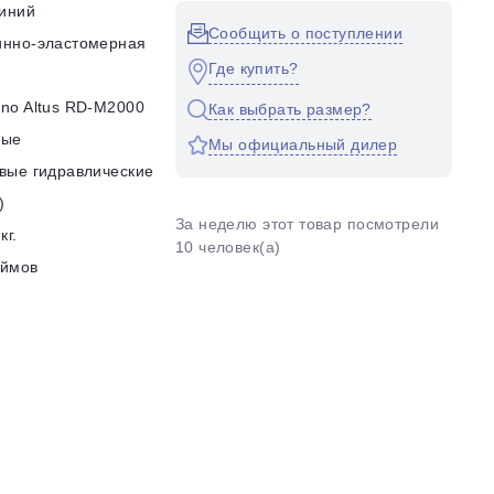
иний
Сообщить о поступлении
инно-эластомерная
Где купить?
no Altus RD-M2000
Как выбрать размер?
ные
Мы официальный дилер
вые гидравлические
)
За неделю этот товар посмотрели
кг.
10 человек(а)
юймов