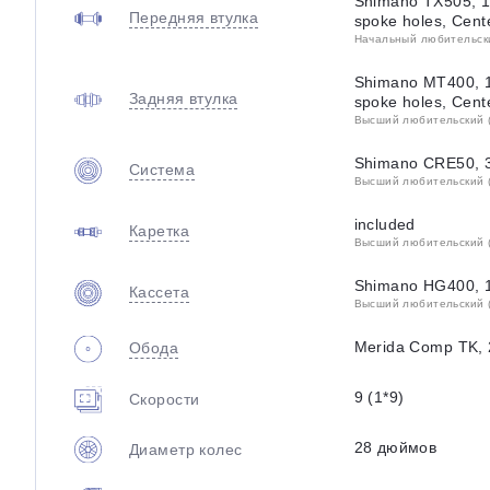
Shimano TX505, 1
Передняя втулка
spoke holes, Cent
Начальный любительский
Shimano MT400, 1
Задняя втулка
spoke holes, Cent
Высший любительский (
Shimano CRE50, 3
Система
Высший любительский (
included
Каретка
Высший любительский (
Shimano HG400, 1
Кассета
Высший любительский (
Merida Comp TK, 
Обода
9 (1*9)
Скорости
28 дюймов
Диаметр колес