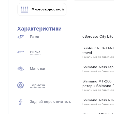
Многоскоростной
Характеристики
eSpresso City Lite
Рама
Suntour NEX-PM-D
Вилка
travel
Начальный любительский
Shimano Altus rapi
Манетки
Начальный любительский
Shimano MT-200, 
Тормоза
роторы Shimano 
Начальный любительский
Shimano Altus R
Задний переключатель
Начальный любительский