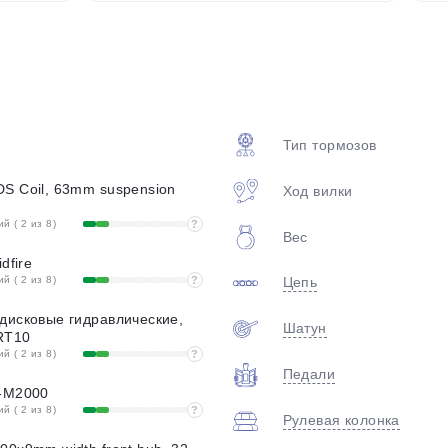
plait.ru
Тип тормозов
S Coil, 63mm suspension
Ход вилки
 ( 2 из 8)
?
Вес
раз в 2 недели
dfire
 ( 2 из 8)
?
Цепь
дисковые гидравлические,
Шатун
RT10
 ( 2 из 8)
?
Педали
D-M2000
 ( 2 из 8)
?
Рулевая колонка