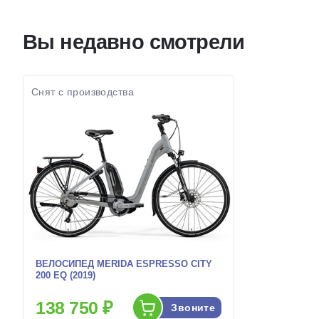
Диаметр
26 дюймов
Диаметр
колес:
колес:
Вы недавно смотрели
Цвет-размер в
Желтый
Цвет-разме
наличии:
наличии:
Артикул:
1129744
Артикул:
Снят с производства
ВЕЛОСИПЕД MERIDA ESPRESSO CITY
200 EQ (2019)
138 750 ₽
Звоните