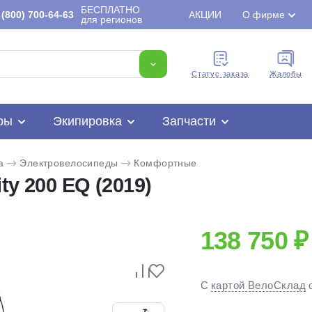
БЕСПЛАТНО
(800) 700-64-63
АКЦИИ
О фирме
для регионов
Cтатус заказа
Жалобы
ры
Экипировка
Запчасти
a
Электровелосипеды
Комфортные
ty 200 EQ (2019)
138 750 ₽
Для клиентов всех банков
С
картой ВелоСклад
Разбейте
оплату