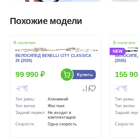
Похожие модели
В наличии
В наличии
NEW
ВЕЛОСИПЕД BENELLI CITY CLASSICA
ВЕЛОСИПЕД
26 (2026)
(2026)
99 990 ₽
155 90
Купить
Тип рамы:
Алюминий
Тип рамы:
Тип вилки:
Жесткая
Тип вилки:
Задний перекл:
Не входит в
Задний пер
комплектацию
Скорости:
Одна скорость
Скорости:
Тип тормозов:
Ободные механические
Тип тормоз
Вес:
25 кг.
Вес: