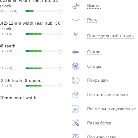
00x9mm width front hub, 32
Вынос
erlock
 ( 2 из 8)
?
Руль
42x12mm width rear hub, 36
erlock
 4 из 8)
?
Подседельный штырь
8 teeth
 4 из 8)
?
Седло
Спицы
 4 из 8)
?
Покрышки
2-36 teeth, 9 speed
 4 из 8)
?
Цвета выпускаемые
20mm inner width
Размеры выпускаемые
Разработка
Производство