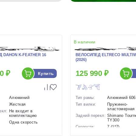
В наличии
 DAHON K-FEATHER 16
ВЕЛОСИПЕД ELTRECO MULTI
(2026)
0 ₽
125 990 ₽
Купить
Алюминий
Тип рамы:
Алюминий 606
Жесткая
Тип вилки:
Пружинно-
эластомерная
екл:
Не входит в
комплектацию
Задний перекл:
Shimano Tourn
TY300
Одна скорость
Скорости:
7 (1*7)
ов:
Ободные механические
Тип тормозов:
Дисковые
12 кг.