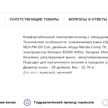
Получайте товар
выбранный способом
СОПУТСТВУЮЩИЕ ТОВАРЫ
ВОПРОСЫ И ОТВЕТ
Оставшиеся
75
% будут
списываться
с вашей карты
по
25
%
каждые 2 недели
Комфортабельный электровелосипед с оборудован
Технические особенности: алюминиевая рама eSpr
NEX-PM-DS Coil, двойные обода Merida Comp TK,
электромотор Shimano E5000 40Nm, батарея Shi
багажник, регулируемый вынос, амортизированны
Подробнее
об оплате Плайтом
Подходит для прогулочного катания в городских 
Диаметр колес - 28 дюймов. Вес - 22,78 кг.
Для кого:
мужской, женский
25
раз в 2
Остались вопросы?
недели
ая вилка
Гидравлический привод тормозов
8 800 302-02-51