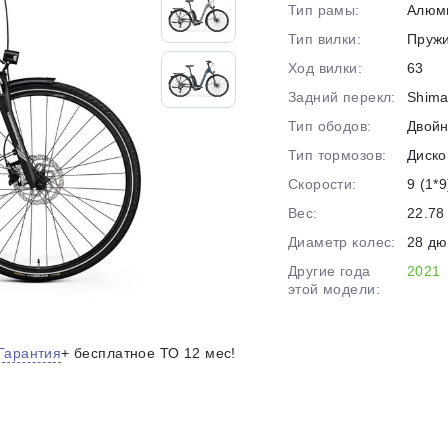
Тип рамы:
Алюм
на части
без переплат
Тип вилки:
Пруж
Ход вилки:
63
Задний перекл:
Shima
График платежей
Тип ободов:
Двой
Тип тормозов:
Диско
Сегодня
Скорости:
9 (1*9
25
%
Вес:
22.78 
Диаметр колес:
28 д
Другие года
2021
этой модели:
Добавляйте товары
в корзину
Гарантия
+ бесплатное ТО 12 мес!
Оплачивайте сегодня только
25
% картой любого банка