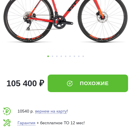
Добавляйте товары
в корзину
Оплачивайте сегодня только
25
% картой любого банка
Получайте товар
выбранный способом
105 400 ₽
ПОХОЖИЕ
Оставшиеся
75
% будут
списываться
с вашей карты
по
25
%
каждые 2 недели
10540 р.
вернем на карту
!
Гарантия
+ бесплатное ТО 12 мес!
Подробнее