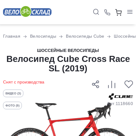
Для клиентов всех банков
Главная
Велосипеды
Велосипеды Cube
Шоссейны
Разбейте
ШОССЕЙНЫЕ ВЕЛОСИПЕДЫ
оплату
Велосипед Cube Cross Race
на части
SL (2019)
без переплат
Снят с производства
График платежей
ВИДЕО (3)
Арт:1118660
ФОТО (9)
Сегодня
25
%