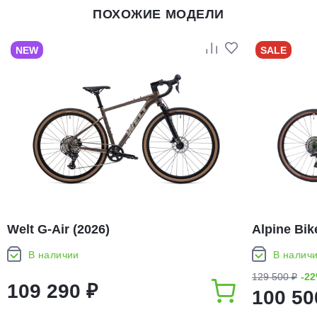
ПОХОЖИЕ МОДЕЛИ
NEW
SALE
Welt G-Air (2026)
Alpine Bike
В наличии
В налич
129 500 ₽
-2
109 290 ₽
100 50