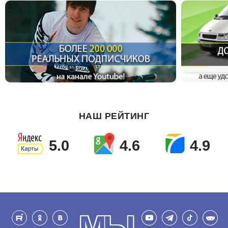
НАШ РЕЙТИНГ
5.0
4.6
4.9
МЫ