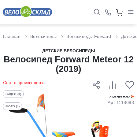
Для клиентов всех банков
Главная
Велосипеды
Велосипеды Forward
Детски
Разбейте
ДЕТСКИЕ ВЕЛОСИПЕДЫ
Велосипед Forward Meteor 12
оплату
на части
(2019)
без переплат
Снят с производства
График платежей
ВИДЕО (3)
Арт:1118083
ФОТО (4)
Сегодня
25
%