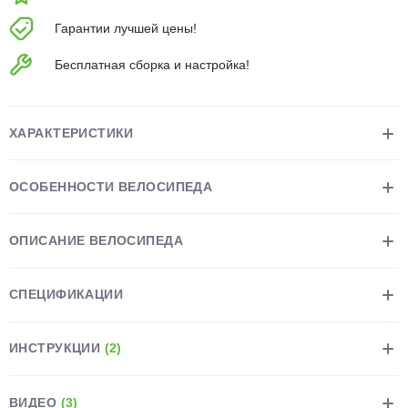
об оплате Плайтом
Гарантии лучшей цены!
Бесплатная сборка и настройка!
Остались вопросы?
25
8 800 302-02-51
ХАРАКТЕРИСТИКИ
plait.ru
раз в 2
недели
ОСОБЕННОСТИ ВЕЛОСИПЕДА
ОПИСАНИЕ ВЕЛОСИПЕДА
СПЕЦИФИКАЦИИ
ИНСТРУКЦИИ
(2)
ВИДЕО
(3)