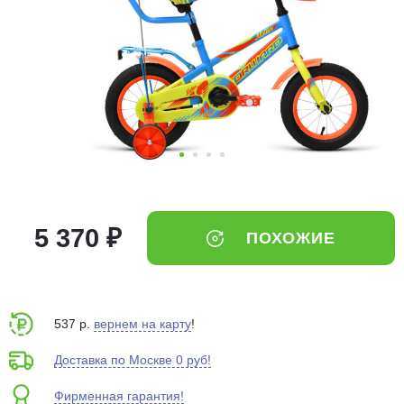
Добавляйте товары
в корзину
Оплачивайте сегодня только
25
% картой любого банка
Получайте товар
выбранный способом
5 370 ₽
ПОХОЖИЕ
Оставшиеся
75
% будут
списываться
с вашей карты
по
25
%
каждые 2 недели
537 р.
вернем на карту
!
Доставка по Москве 0 руб!
Фирменная гарантия!
Подробнее