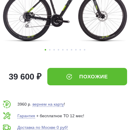
Добавляйте товары
в корзину
Оплачивайте сегодня только
25
% картой любого банка
Получайте товар
выбранный способом
39 600 ₽
ПОХОЖИЕ
Оставшиеся
75
% будут
списываться
с вашей карты
по
25
%
каждые 2 недели
3960 р.
вернем на карту
!
Гарантия
+ бесплатное ТО 12 мес!
Доставка по Москве 0 руб!
Подробнее