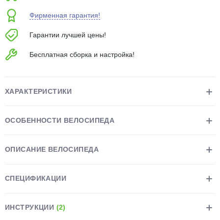
об оплате Плайтом
Фирменная гарантия!
Гарантии лучшей цены!
Бесплатная сборка и настройка!
Остались вопросы?
25
8 800 302-02-51
plait.ru
раз в 2
ХАРАКТЕРИСТИКИ
недели
ОСОБЕННОСТИ ВЕЛОСИПЕДА
ОПИСАНИЕ ВЕЛОСИПЕДА
СПЕЦИФИКАЦИИ
ИНСТРУКЦИИ
(2)