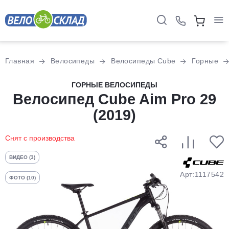
Для клиентов всех банков
Главная
Велосипеды
Велосипеды Cube
Горные
Разбейте
ГОРНЫЕ ВЕЛОСИПЕДЫ
оплату
Велосипед Cube Aim Pro 29
на части
(2019)
без переплат
Снят с производства
График платежей
ВИДЕО (3)
Арт:1117542
ФОТО (10)
Сегодня
25
%