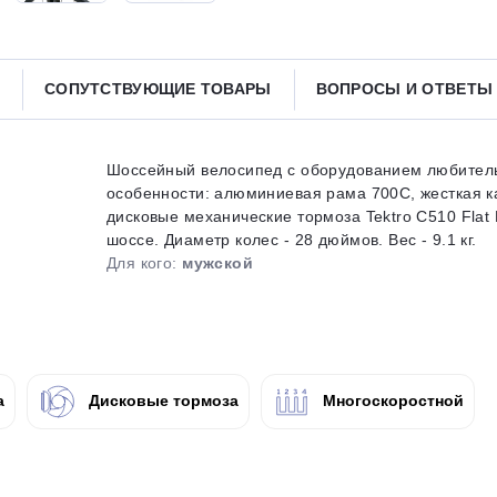
Получайте товар
выбранный способом
СОПУТСТВУЮЩИЕ ТОВАРЫ
ВОПРОСЫ И ОТВЕТ
Оставшиеся
75
% будут
списываться
с вашей карты
по
25
%
каждые 2 недели
Шоссейный велосипед с оборудованием любительс
особенности: алюминиевая рама 700C, жесткая 
дисковые механические тормоза Tektro C510 Flat
шоссе. Диаметр колес - 28 дюймов. Вес - 9.1 кг.
Для кого:
мужской
Подробнее
об оплате Плайтом
25
а
Дисковые тормоза
Многоскоростной
раз в 2
Остались вопросы?
недели
8 800 302-02-51