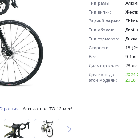
Тип рамы:
Алюм
на части
без переплат
Тип вилки:
Жест
Задний перекл:
Shima
Тип ободов:
Двой
График платежей
Тип тормозов:
Диско
Скорости:
18 (2*
Сегодня
Вес:
9.1 кг.
25
%
Диаметр колес:
28 д
Другие года
2024
этой модели:
2018
Добавляйте товары
в корзину
Гарантия
+ бесплатное ТО 12 мес!
Оплачивайте сегодня только
25
% картой любого банка