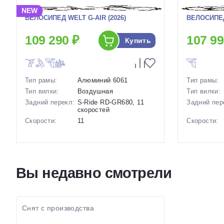
NEW
ВЕЛОСИПЕД WELT G-AIR (2026)
ВЕЛОСИПЕД
109 290 ₽
107 99
Купить
Тип рамы:
Алюминий 6061
Тип рамы:
Тип вилки:
Воздушная
Тип вилки:
Задний перекл:
S-Ride RD-GR680, 11
Задний пер
скоростей
Скорости:
11
Скорости:
Тип тормозов:
Дисковые
Тип тормоз
гидравлические
Вес:
12 кг.
Вес:
Диаметр
28 дюймов
Диаметр
Вы недавно смотрели
колес:
колес:
Цвет-размер в
21 Коричневый, 19.5
Цвет-разме
наличии:
Коричневый
наличии:
Артикул:
1130250
Артикул:
Снят с производства