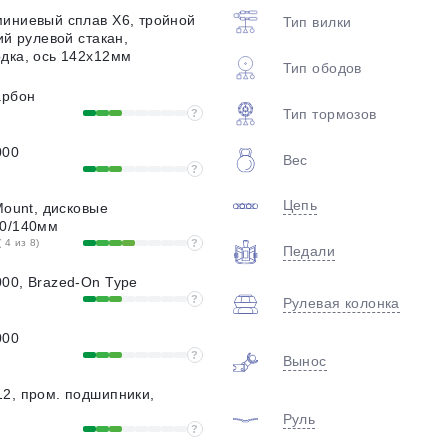
plait.ru
миниевый сплав X6, тройной
Тип вилки
ий рулевой стакан,
дка, ось 142x12мм
Тип ободов
арбон
Тип тормозов
?
000
Вес
?
Цепь
Mount, дисковые
40/140мм
раз в 2 недели
 4 из 8)
?
Педали
00, Brazed-On Type
?
Рулевая колонка
000
?
Вынос
2, пром. подшипники,
Руль
?