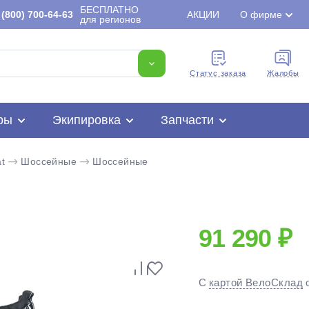
БЕСПЛАТНО
(800) 700-64-63
АКЦИИ
О фирме
для регионов
Cтатус заказа
Жалобы
ры
Экипировка
Запчасти
t
Шоссейные
Шоссейные
91 290 ₽
Для клиентов всех банков
С
картой ВелоСклад
Разбейте
оплату