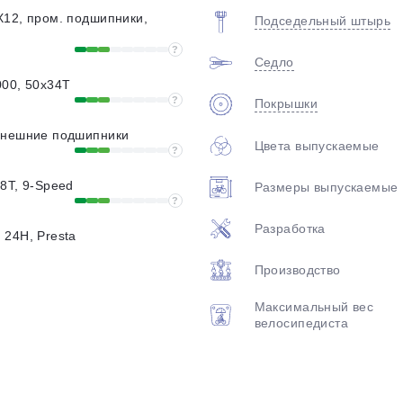
Х12, пром. подшипники,
Подседельный штырь
?
Седло
000, 50x34T
?
Покрышки
внешние подшипники
Цвета выпускаемые
?
8T, 9-Speed
Размеры выпускаемые
?
Разработка
24Н, Presta
Производство
Максимальный вес
велосипедиста