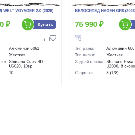
 WELT VOYAGER 2.0 (2026)
ВЕЛОСИПЕД HAGEN GR8 (2026
0 ₽
75 990 ₽
Купить
Алюминий 6061
Тип рамы:
Алюминий 606
Жесткая
Тип вилки:
Жесткая
екл:
Shimano Cues RD-
Задний перекл:
Shimano Essa
U6020, 10sp
U2000, 8 скор
10
Скорости:
8 (1*8)
ов:
Дисковые
Тип тормозов:
Дисковые мех
гидравлические
Вес:
12 кг.
13.2 кг.
Диаметр
28 дюймов
28 дюймов
колес:
Цвет-размер в
21 Коричневы
р в
19.5 Серый, 18.5 Серый
наличии:
Артикул:
1130078
1129736