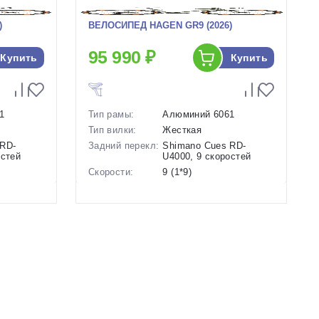
)
ВЕЛОСИПЕД HAGEN GR9 (2026)
95 990 ₽
Купить
Купить
1
Тип рамы:
Алюминий 6061
Тип вилки:
Жесткая
 RD-
Задний перекл:
Shimano Cues RD-
остей
U4000, 9 скоростей
Скорости:
9 (1*9)
анические
Тип тормозов:
Дисковые механические
Вес:
11.8 кг.
Диаметр
28 дюймов
колес:
й
Цвет-размер в
19.5 Зеленый, 21
наличии:
Зеленый
Артикул:
1130079