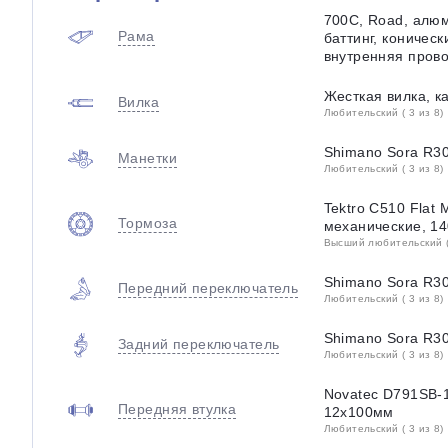
700C, Road, алю
Рама
баттинг, коническ
внутренняя прово
Жесткая вилка, к
Вилка
Любительский ( 3 из 8)
Shimano Sora R3
Манетки
Любительский ( 3 из 8)
Tektro C510 Flat 
Тормоза
механические, 1
Высший любительский (
Shimano Sora R30
Передний переключатель
Любительский ( 3 из 8)
Shimano Sora R3
Задний переключатель
Любительский ( 3 из 8)
Novatec D791SB-1
Передняя втулка
12х100мм
Любительский ( 3 из 8)