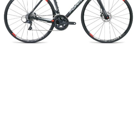
Добавляйте товары
в корзину
Оплачивайте сегодня только
25
% картой любого банка
Получайте товар
выбранный способом
Оставшиеся
75
% будут
списываться
с вашей карты
по
25
%
каждые 2 недели
Подробнее