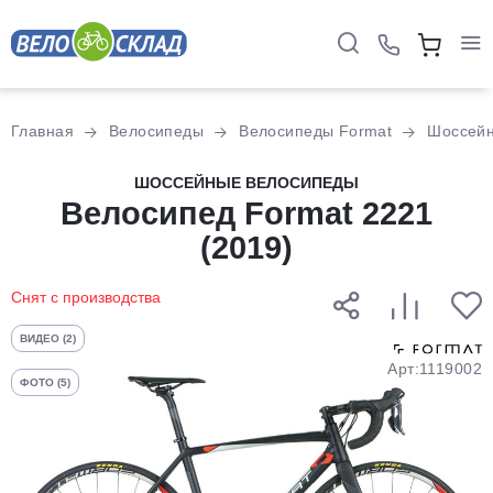
Для клиентов всех банков
Главная
Велосипеды
Велосипеды Format
Шоссей
Разбейте
ШОССЕЙНЫЕ ВЕЛОСИПЕДЫ
оплату
Велосипед Format 2221
на части
(2019)
без переплат
Снят с производства
График платежей
ВИДЕО (2)
Арт:1119002
ФОТО (5)
Сегодня
25
%