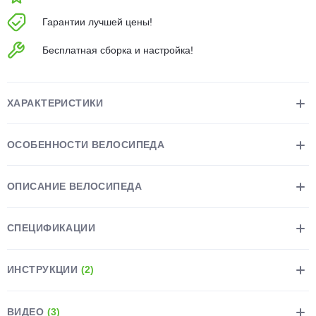
об оплате Плайтом
Гарантии лучшей цены!
Бесплатная сборка и настройка!
Остались вопросы?
25
8 800 302-02-51
ХАРАКТЕРИСТИКИ
plait.ru
раз в 2
недели
ОСОБЕННОСТИ ВЕЛОСИПЕДА
ОПИСАНИЕ ВЕЛОСИПЕДА
СПЕЦИФИКАЦИИ
ИНСТРУКЦИИ
(2)
ВИДЕО
(3)