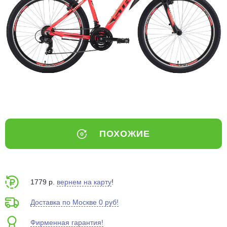
Добавляйте товары
в корзину
Оплачивайте сегодня только
25
% картой любого банка
Получайте товар
выбранный способом
ПОХОЖИЕ
Оставшиеся
75
% будут
списываться
с вашей карты
по
25
%
каждые 2 недели
1779 р.
вернем на карту
!
Доставка по Москве 0 руб!
Фирменная гарантия!
Подробнее