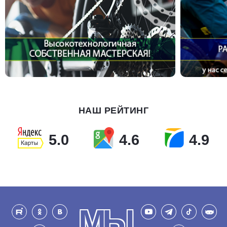
НАШ РЕЙТИНГ
5.0
4.6
4.9
МЫ