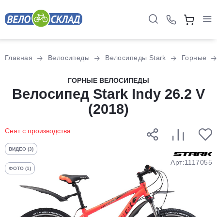
Для клиентов всех банков
Главная
Велосипеды
Велосипеды Stark
Горные
Разбейте
ГОРНЫЕ ВЕЛОСИПЕДЫ
оплату
Велосипед Stark Indy 26.2 V
на части
(2018)
без переплат
Снят с производства
График платежей
ВИДЕО (3)
Арт:1117055
ФОТО (1)
Сегодня
25
%