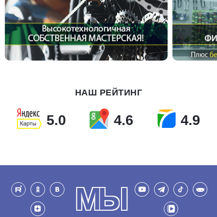
НАШ РЕЙТИНГ
5.0
4.6
4.9
МЫ