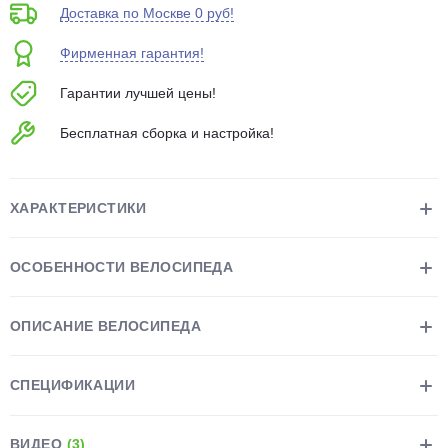
Доставка по Москве 0 руб!
об оплате Плайтом
Фирменная гарантия!
Гарантии лучшей цены!
Остались вопросы?
25
Бесплатная сборка и настройка!
8 800 302-02-51
plait.ru
раз в 2
недели
ХАРАКТЕРИСТИКИ
ОСОБЕННОСТИ ВЕЛОСИПЕДА
ОПИСАНИЕ ВЕЛОСИПЕДА
СПЕЦИФИКАЦИИ
ВИДЕО
(3)