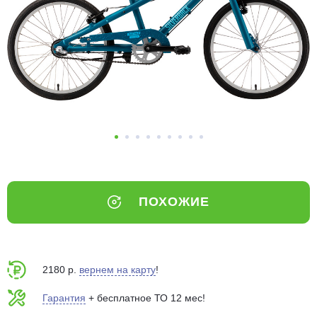
Добавляйте товары
в корзину
Оплачивайте сегодня только
25
% картой любого банка
Получайте товар
выбранный способом
ПОХОЖИЕ
Оставшиеся
75
% будут
списываться
с вашей карты
по
25
%
каждые 2 недели
2180 р.
вернем на карту
!
Гарантия
+ бесплатное ТО 12 мес!
Подробнее