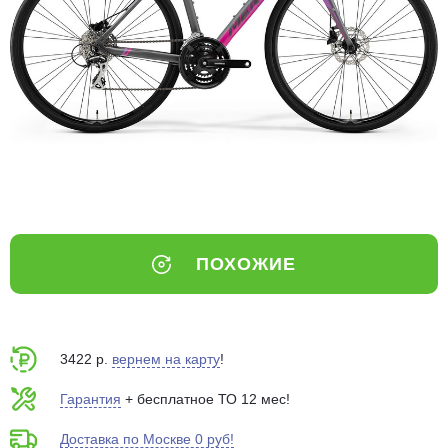
Добавляйте товары
в корзину
Оплачивайте сегодня только
25
% картой любого банка
Получайте товар
выбранный способом
ПОХОЖИЕ
Оставшиеся
75
% будут
списываться
с вашей карты
по
25
%
каждые 2 недели
3422 р.
вернем на карту
!
Гарантия
+ бесплатное ТО 12 мес!
Доставка по Москве 0 руб!
Подробнее