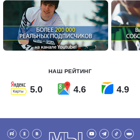
НАШ РЕЙТИНГ
5.0
4.6
4.9
МЫ