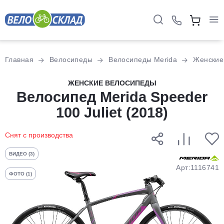
Для клиентов всех банков
Главная
Велосипеды
Велосипеды Merida
Женские
Разбейте
ЖЕНСКИЕ ВЕЛОСИПЕДЫ
оплату
Велосипед Merida Speeder
на части
100 Juliet (2018)
без переплат
Снят с производства
График платежей
ВИДЕО (3)
Арт:1116741
ФОТО (1)
Сегодня
25
%