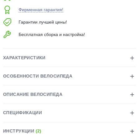
об оплате Плайтом
Фирменная гарантия!
Гарантии лучшей цены!
Бесплатная сборка и настройка!
Остались вопросы?
25
8 800 302-02-51
plait.ru
раз в 2
ХАРАКТЕРИСТИКИ
недели
ОСОБЕННОСТИ ВЕЛОСИПЕДА
ОПИСАНИЕ ВЕЛОСИПЕДА
СПЕЦИФИКАЦИИ
ИНСТРУКЦИИ
(2)