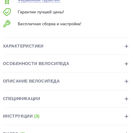
Фирменная гарантия!
об оплате Плайтом
Гарантии лучшей цены!
Бесплатная сборка и настройка!
Остались вопросы?
25
8 800 302-02-51
ХАРАКТЕРИСТИКИ
plait.ru
раз в 2
недели
ОСОБЕННОСТИ ВЕЛОСИПЕДА
ОПИСАНИЕ ВЕЛОСИПЕДА
СПЕЦИФИКАЦИИ
ИНСТРУКЦИИ
(3)