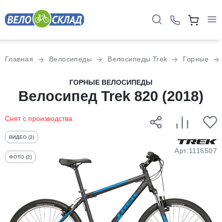
Для клиентов всех банков
Главная
Велосипеды
Велосипеды Trek
Горные
Разбейте
ГОРНЫЕ ВЕЛОСИПЕДЫ
оплату
Велосипед Trek 820 (2018)
на части
без переплат
Снят с производства
ВИДЕО (3)
График платежей
Арт:1116507
ФОТО (2)
Сегодня
25
%