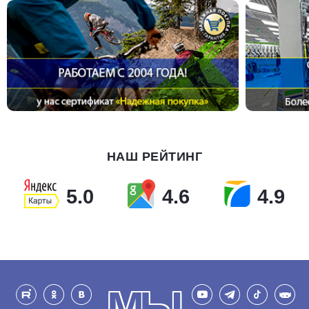
НАШ РЕЙТИНГ
5.0
4.6
4.9
МЫ