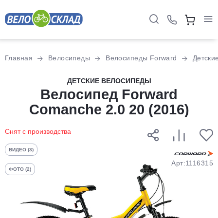
Для клиентов всех банков
Главная
Велосипеды
Велосипеды Forward
Детски
Разбейте
ДЕТСКИЕ ВЕЛОСИПЕДЫ
оплату
Велосипед Forward
на части
Comanche 2.0 20 (2016)
без переплат
Снят с производства
График платежей
ВИДЕО (3)
Арт:1116315
ФОТО (2)
Сегодня
25
%