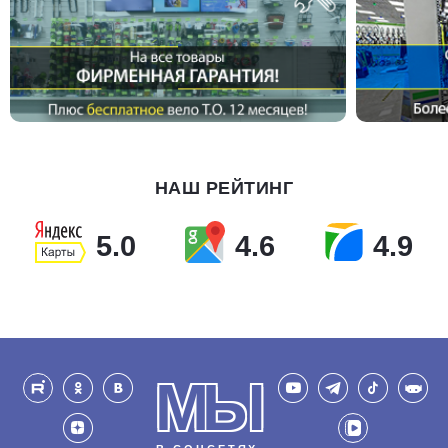
НАШ РЕЙТИНГ
5.0
4.6
4.9
МЫ