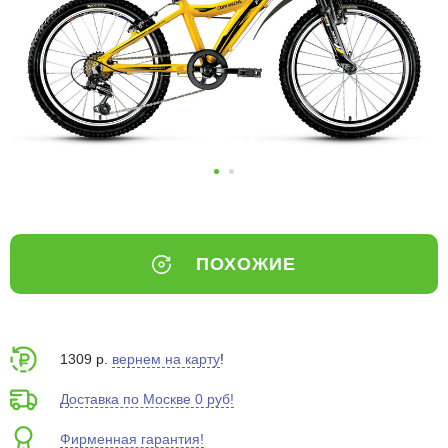
Добавляйте товары
в корзину
Оплачивайте сегодня только
25
% картой любого банка
Получайте товар
выбранный способом
ПОХОЖИЕ
Оставшиеся
75
% будут
списываться
с вашей карты
по
25
%
каждые 2 недели
1309 р.
вернем на карту
!
Доставка по Москве 0 руб!
Фирменная гарантия!
Подробнее