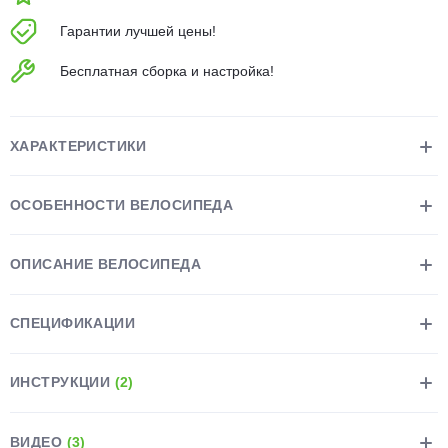
об оплате Плайтом
Гарантии лучшей цены!
Бесплатная сборка и настройка!
Остались вопросы?
25
8 800 302-02-51
ХАРАКТЕРИСТИКИ
plait.ru
раз в 2
недели
ОСОБЕННОСТИ ВЕЛОСИПЕДА
ОПИСАНИЕ ВЕЛОСИПЕДА
СПЕЦИФИКАЦИИ
ИНСТРУКЦИИ
(2)
ВИДЕО
(3)