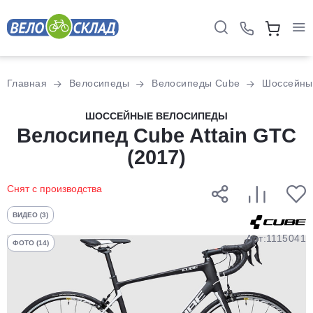
Для клиентов всех банков
Главная
Велосипеды
Велосипеды Cube
Шоссейны
Разбейте
ШОССЕЙНЫЕ ВЕЛОСИПЕДЫ
оплату
Велосипед Cube Attain GTC
на части
(2017)
без переплат
Снят с производства
График платежей
ВИДЕО (3)
Арт:1115041
ФОТО (14)
Сегодня
25
%