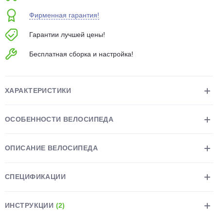
об оплате Плайтом
Фирменная гарантия!
Гарантии лучшей цены!
Бесплатная сборка и настройка!
Остались вопросы?
25
8 800 302-02-51
plait.ru
раз в 2
ХАРАКТЕРИСТИКИ
недели
ОСОБЕННОСТИ ВЕЛОСИПЕДА
ОПИСАНИЕ ВЕЛОСИПЕДА
СПЕЦИФИКАЦИИ
ИНСТРУКЦИИ
(2)