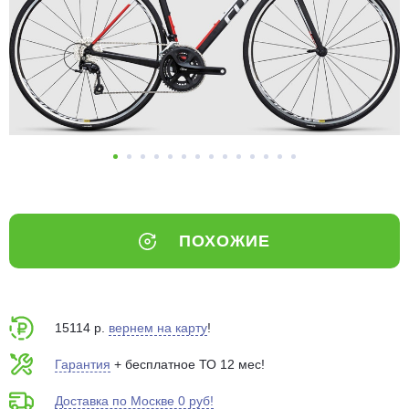
Добавляйте товары
в корзину
Оплачивайте сегодня только
25
% картой любого банка
Получайте товар
выбранный способом
ПОХОЖИЕ
Оставшиеся
75
% будут
списываться
с вашей карты
по
25
%
каждые 2 недели
15114 р.
вернем на карту
!
Гарантия
+ бесплатное ТО 12 мес!
Доставка по Москве 0 руб!
Подробнее