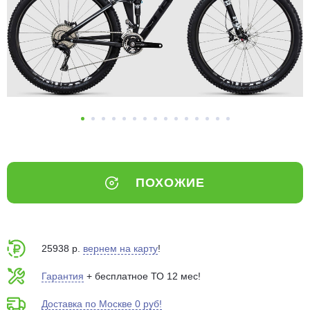
Добавляйте товары
в корзину
Оплачивайте сегодня только
25
% картой любого банка
Получайте товар
выбранный способом
ПОХОЖИЕ
Оставшиеся
75
% будут
списываться
с вашей карты
по
25
%
каждые 2 недели
25938 р.
вернем на карту
!
Гарантия
+ бесплатное ТО 12 мес!
Доставка по Москве 0 руб!
Подробнее