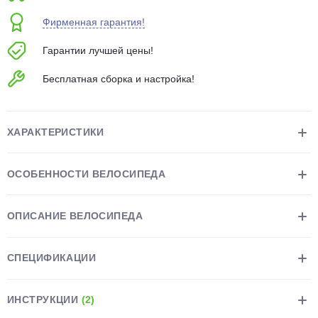
об оплате Плайтом
Фирменная гарантия!
Гарантии лучшей цены!
Бесплатная сборка и настройка!
Остались вопросы?
25
8 800 302-02-51
plait.ru
раз в 2
ХАРАКТЕРИСТИКИ
недели
ОСОБЕННОСТИ ВЕЛОСИПЕДА
ОПИСАНИЕ ВЕЛОСИПЕДА
СПЕЦИФИКАЦИИ
ИНСТРУКЦИИ
(2)