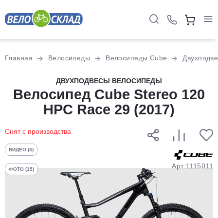
Для клиентов всех банков
Главная
Велосипеды
Велосипеды Cube
Двухподв
Разбейте
ДВУХПОДВЕСЫ ВЕЛОСИПЕДЫ
оплату
Велосипед Cube Stereo 120
на части
HPC Race 29 (2017)
без переплат
Снят с производства
График платежей
ВИДЕО (3)
Арт:1115011
ФОТО (15)
Сегодня
25
%