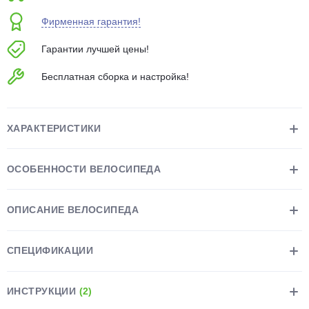
об оплате Плайтом
Фирменная гарантия!
Гарантии лучшей цены!
Бесплатная сборка и настройка!
Остались вопросы?
25
8 800 302-02-51
plait.ru
раз в 2
ХАРАКТЕРИСТИКИ
недели
ОСОБЕННОСТИ ВЕЛОСИПЕДА
ОПИСАНИЕ ВЕЛОСИПЕДА
СПЕЦИФИКАЦИИ
ИНСТРУКЦИИ
(2)