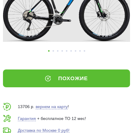
Добавляйте товары
в корзину
Оплачивайте сегодня только
25
% картой любого банка
Получайте товар
выбранный способом
ПОХОЖИЕ
Оставшиеся
75
% будут
списываться
с вашей карты
по
25
%
каждые 2 недели
13706 р.
вернем на карту
!
Гарантия
+ бесплатное ТО 12 мес!
Доставка по Москве 0 руб!
Подробнее