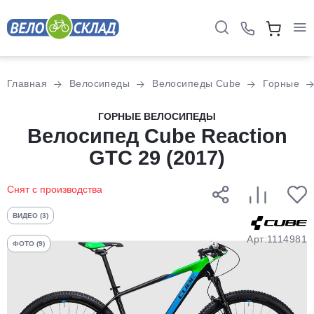
Для клиентов всех банков
Главная
Велосипеды
Велосипеды Cube
Горные
Разбейте
ГОРНЫЕ ВЕЛОСИПЕДЫ
оплату
Велосипед Cube Reaction
на части
GTC 29 (2017)
без переплат
Снят с производства
График платежей
ВИДЕО (3)
Арт:1114981
ФОТО (9)
Сегодня
25
%