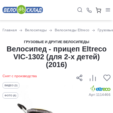
Для клиентов всех банков
Главная
Велосипеды
Велосипеды Eltreco
Грузовые
Разбейте
ГРУЗОВЫЕ И ДРУГИЕ ВЕЛОСИПЕДЫ
оплату
Велосипед - прицеп Eltreco
на части
VIC-1302 (для 2-х детей)
без переплат
(2016)
Снят с производства
График платежей
ВИДЕО (3)
Сегодня
Арт:1114466
ФОТО (8)
25
%