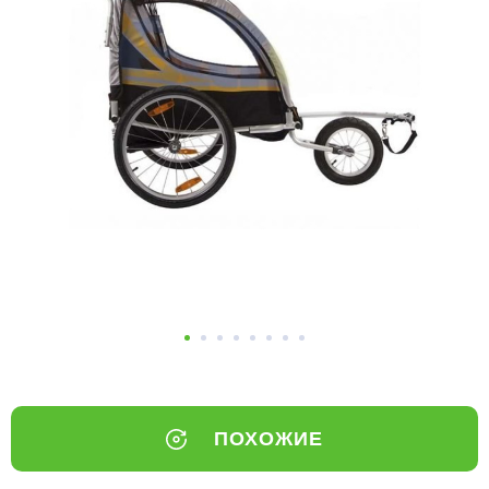
Добавляйте товары
в корзину
Оплачивайте сегодня только
25
% картой любого банка
Получайте товар
выбранный способом
Оставшиеся
75
% будут
списываться
с вашей карты
по
25
%
каждые 2 недели
ПОХОЖИЕ
Подробнее