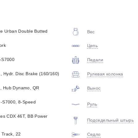
plait.ru
te Urban Double Butted
Вес
ork
Цепь
L-S7000
Педали
 Hydr. Disc Brake (160/160)
раз в 2 недели
Рулевая колонка
, Hub Dynamo, QR
Вынос
G-S7000, 8-Speed
Руль
ates CDX 46T, BB Power
Подседельный штырь
 Track, 22
Седло