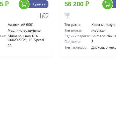
5 ₽
56 200 ₽
Купить
Алюминий 6061
Тип рамы:
Хром-молибде
Масляно-воздушная
Тип вилки:
Жесткая
екл:
Shimano Cues RD-
Задний перекл:
Shimano Nexus
U6020-SGS, 10-Speed
Скорости:
3
20
Тип тормозов:
Дисковые мех
ов:
Дисковые
Вес:
15.8 кг.
гидравлические
Диаметр
28 дюймов
17.2 кг.
колес:
28 дюймов
Цвет-размер в
23 Серый
наличии:
р в
24.5 Черный-Серый, 23
Артикул:
1130128
Коричневый
1130166