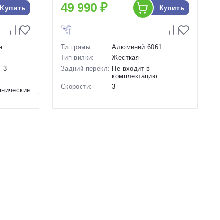
49 990 ₽
Купить
Купить
н
Тип рамы:
Алюминий 6061
Тип вилки:
Жесткая
 3
Задний перекл:
Не входит в
комплектацию
Скорости:
3
анические
Тип тормозов:
Передний ручной,
задний ножной
Вес:
16 кг.
Диаметр
26 дюймов
колес:
Цвет-размер в
16 Серый, 18 Серый
наличии:
Артикул:
1130088