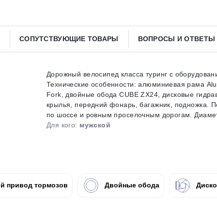
Получайте товар
выбранный способом
СОПУТСТВУЮЩИЕ ТОВАРЫ
ВОПРОСЫ И ОТВЕТ
Оставшиеся
75
% будут
списываться
с вашей карты
по
25
%
каждые 2 недели
Дорожный велосипед класса туринг с оборудовани
Технические особенности: алюминиевая рама Alumi
Fork, двойные обода CUBE ZX24, дисковые гидра
крылья, передний фонарь, багажник, подножка. П
по шоссе и ровным проселочным дорогам. Диаметр 
Подробнее
об оплате Плайтом
Для кого:
мужской
25
раз в 2
й привод тормозов
Двойные обода
Диско
Остались вопросы?
недели
8 800 302-02-51