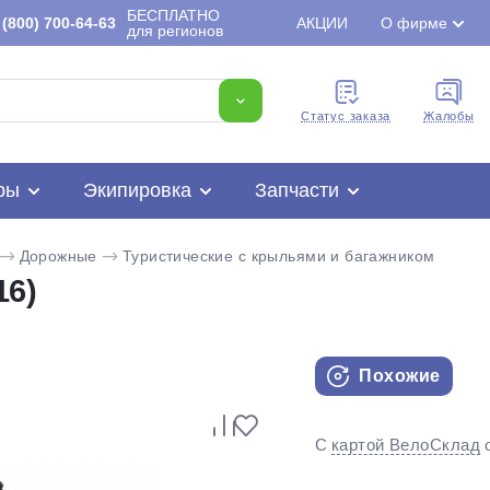
БЕСПЛАТНО
(800) 700-64-63
АКЦИИ
О фирме
для регионов
Cтатус заказа
Жалобы
ры
Экипировка
Запчасти
Дорожные
Туристические с крыльями и багажником
16)
Похожие
Для клиентов всех банков
С
картой ВелоСклад
Разбейте
оплату