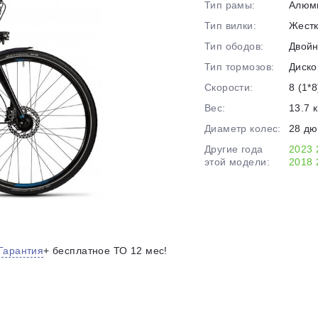
Тип рамы:
Алюм
на части
без переплат
Тип вилки:
Жест
Тип ободов:
Двой
Тип тормозов:
Диско
График платежей
Скорости:
8 (1*8
Вес:
13.7 к
Сегодня
Диаметр колес:
28 д
25
%
Другие года
2023
этой модели:
2018
Добавляйте товары
в корзину
Гарантия
+ бесплатное ТО 12 мес!
Оплачивайте сегодня только
25
% картой любого банка