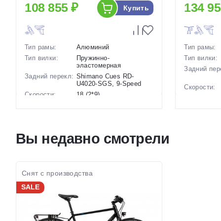
108 855 ₽
134 95
Купить
Тип рамы:
Алюминий
Тип рамы:
Тип вилки:
Пружинно-
Тип вилки:
эластомерная
Задний пер
Задний перекл:
Shimano Cues RD-
U4020-SGS, 9-Speed
Скорости:
Скорости:
18 (2*9)
Тип тормоз
Тип тормозов:
Дисковые
гидравлические
Вес:
Вес:
17.3 кг.
Диаметр
Вы недавно смотрели
Диаметр
28 дюймов
колес:
колес:
Цвет-разме
Цвет-размер в
21 Серый-Серый, 23
наличии:
наличии:
Серый-Серый
Артикул:
Артикул:
1130287
Снят с производства
SALE