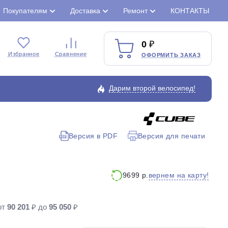
Покупателям
Доставка
Ремонт
КОНТАКТЫ
0
Избранное
Сравнение
ОФОРМИТЬ ЗАКАЗ
Дарим второй велосипед!
Версия в PDF
Версия для печати
Закрыть
вернем на карту!
9699 р.
от
90 201
₽ до
95 050
₽