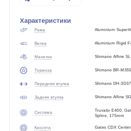
Характеристики
Aluminium Superli
Рама
Aluminium Rigid F
Вилка
Shimano Alfine S
Манетки
Shimano BR-M355,
Тормоза
Shimano DH-3D37
Передняя втулка
Shimano Alfine S
Задняя втулка
Truvativ E400, G
Система
Spline, 175mm
Gates CDX Center
Кассета