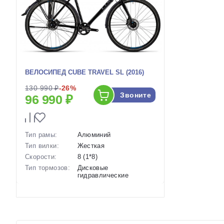
ВЕЛОСИПЕД CUBE TRAVEL SL (2016)
130 990 ₽
-26%
Звоните
96 990 ₽
Тип рамы:
Алюминий
Тип вилки:
Жесткая
Скорости:
8 (1*8)
Тип тормозов:
Дисковые
гидравлические
Вес:
13.7 кг.
Диаметр
28 дюймов
колес:
Артикул:
1113964