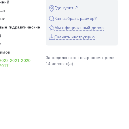
иний
Где купить?
кая
Как выбрать размер?
ные
вые гидравлические
Мы официальный дилер
)
Скачать инструкцию
г.
юймов
За неделю этот товар посмотрели
2022
2021
2020
14 человек(а)
2017