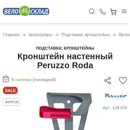
Для клиентов всех банков
Главная
Аксессуары
Подставки, кронштейны
Вело
Разбейте
ПОДСТАВКИ, КРОНШТЕЙНЫ
оплату
Кронштейн настенный
на части
Peruzzo Roda
без переплат
В наличии
(последний)
График платежей
SALE
ФОТО (2)
Сегодня
Арт: 126106
25
%