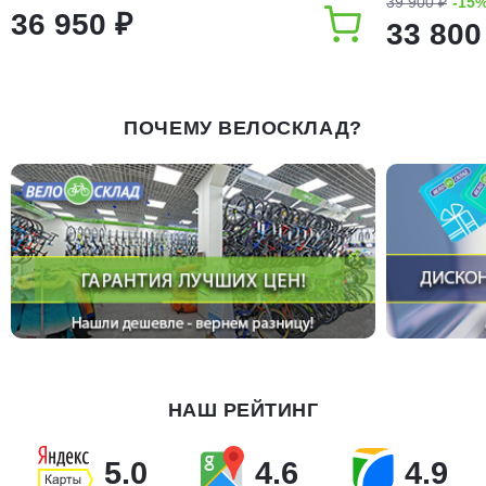
39 900 ₽
-15
36 950 ₽
33 800
ПОЧЕМУ ВЕЛОСКЛАД?
НАШ РЕЙТИНГ
5.0
4.6
4.9