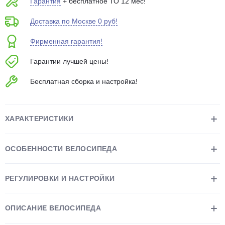
Гарантия
+ бесплатное ТО 12 мес!
об оплате Плайтом
Доставка по Москве 0 руб!
Фирменная гарантия!
Гарантии лучшей цены!
Остались вопросы?
25
8 800 302-02-51
Бесплатная сборка и настройка!
plait.ru
раз в 2
недели
ХАРАКТЕРИСТИКИ
ОСОБЕННОСТИ ВЕЛОСИПЕДА
РЕГУЛИРОВКИ И НАСТРОЙКИ
ОПИСАНИЕ ВЕЛОСИПЕДА