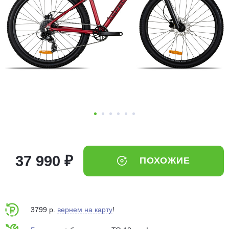
Добавляйте товары
в корзину
Оплачивайте сегодня только
25
% картой любого банка
Получайте товар
выбранный способом
Оставшиеся
75
% будут
37 990 ₽
ПОХОЖИЕ
списываться
с вашей карты
по
25
%
каждые 2 недели
3799 р.
вернем на карту
!
Подробнее