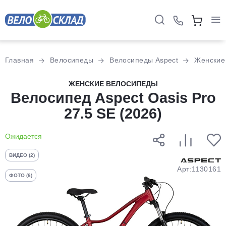
Для клиентов всех банков
Главная
Велосипеды
Велосипеды Aspect
Женские
Разбейте
ЖЕНСКИЕ ВЕЛОСИПЕДЫ
оплату
Велосипед Aspect Oasis Pro
на части
27.5 SE (2026)
без переплат
Ожидается
График платежей
ВИДЕО (2)
Арт:1130161
ФОТО (6)
Сегодня
25
%