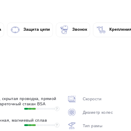
plait.ru
а
Защита цепи
Звонок
Крепления
раз в 2 недели
 скрытая проводка, прямой
Скорости
кареточный стакан BSA
?
Диаметр колес
нная, магниевый сплав
?
Тип рамы