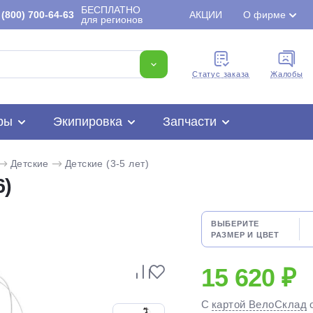
БЕСПЛАТНО
(800) 700-64-63
АКЦИИ
О фирме
для регионов
Cтатус заказа
Жалобы
ры
Экипировка
Запчасти
Детские
Детские (3-5 лет)
6)
ВЫБЕРИТЕ
РАЗМЕР И ЦВЕТ
Для клиентов всех банков
15 620 ₽
Разбейте
оплату
С
картой ВелоСклад