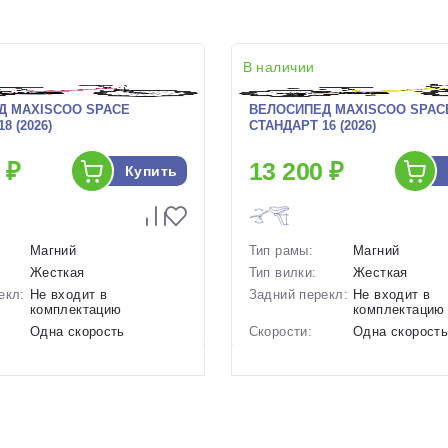
В наличии
Д MAXISCOO SPACE
ВЕЛОСИПЕД MAXISCOO SPAC
8 (2026)
СТАНДАРТ 16 (2026)
 ₽
13 200 ₽
Купить
Магний
Тип рамы:
Магний
Жесткая
Тип вилки:
Жесткая
екл:
Не входит в
Задний перекл:
Не входит в
комплектацию
комплектацию
Одна скорость
Скорости:
Одна скорост
ов:
Передний ободной,
Тип тормозов:
Передний обод
задний барабанный
задний бараб
9.6 кг.
Вес:
8.6 кг.
18 дюймов
Диаметр
16 дюймов
колес: