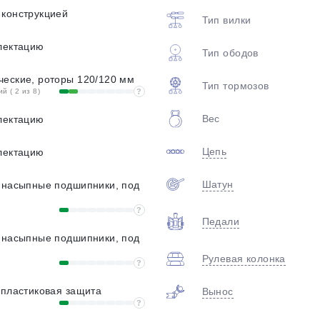
 конструкцией
Тип вилки
лектацию
Тип ободов
ческие, роторы 120/120 мм
Тип тормозов
 ( 2 из 8)
?
Вес
лектацию
Цепь
лектацию
Шатун
, насыпные подшипники, под
?
Педали
, насыпные подшипники, под
Рулевая колонка
?
 пластиковая защита
Вынос
?