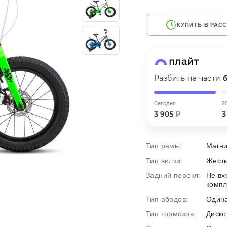
на части
без переплат
КУПИТЬ В РАС
График платежей
Разбить на части
Сегодня
25
%
Сегодня
2
3 905
₽
3
Тип рамы:
Магн
Добавляйте товары
в корзину
Тип вилки:
Жест
Задний перекл:
Не вх
комп
Оплачивайте сегодня только
Тип ободов:
Один
25
% картой любого банка
Тип тормозов:
Диско