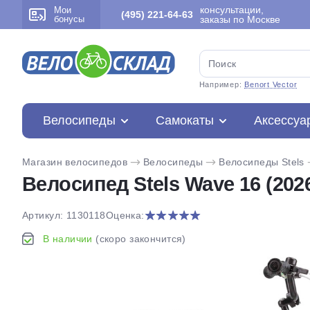
консультации,
Мои
(495) 221-64-63
бонусы
заказы по Москве
Например:
Benort Vector
Велосипеды
Самокаты
Аксессуа
Магазин велосипедов
Велосипеды
Велосипеды Stels
Велосипед Stels Wave 16 (202
Артикул: 1130118
Оценка:
В наличии
(скоро закончится)