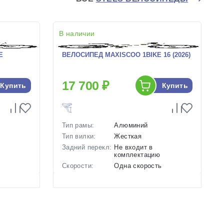
В наличии
E
ВЕЛОСИПЕД MAXISCOO 1BIKE 16 (2026)
17 700 ₽
Купить
Купить
Тип рамы:
Алюминий
Тип вилки:
Жесткая
Задний перекл:
Не входит в
комплектацию
ь
Скорости:
Одна скорость
ной,
Тип тормозов:
Ободные механические
анный
Вес:
7.2 кг.
Диаметр
16 дюймов
колес:
Цвет-размер в
Коричневый, Синий