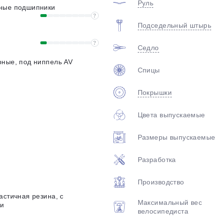
Руль
ные подшипники
?
Подседельный штырь
?
Седло
рные, под ниппель AV
Спицы
Покрышки
Цвета выпускаемые
Размеры выпускаемые
Разработка
Производство
астичная резина, с
Максимальный вес
и
велосипедиста