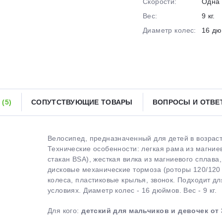
Скорости:
Одна 
Вес:
9 кг.
Получайте товар
выбранный способом
Диаметр колес:
16 д
Оставшиеся
75
% будут
списываться
с вашей карты
по
25
%
каждые 2 недели
Ы
(5)
СОПУТСТВУЮЩИЕ ТОВАРЫ
ВОПРОСЫ И ОТВ
Подробнее
об оплате Плайтом
Велосипед, предназначенный для детей в возраст
Технические особенности: легкая рама из магние
стакан BSA), жесткая вилка из магниевого сплава
дисковые механические тормоза (роторы 120/120
25
колеса, пластиковые крылья, звонок. Подходит дл
раз в 2
условиях. Диаметр колес - 16 дюймов. Вес - 9 кг.
Остались вопросы?
недели
Для кого:
детский для мальчиков и девочек от 
8 800 302-02-51