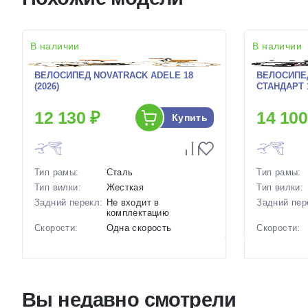
В наличии
В наличии
ВЕЛОСИПЕД NOVATRACK ADELE 18
ВЕЛОСИПЕ
(2026)
СТАНДАРТ 1
12 130 ₽
14 100
Купить
Тип рамы:
Сталь
Тип рамы:
Тип вилки:
Жесткая
Тип вилки:
Задний перекл:
Не входит в
Задний пер
комплектацию
Скорости:
Одна скорость
Скорости:
Тип тормозов:
Ободные механические
Тип тормоз
Вес:
10.8 кг.
Вес:
Диаметр
18 дюймов
колес:
Диаметр
Вы недавно смотрели
колес:
Цвет-размер в
Оранжевый, Розовый,