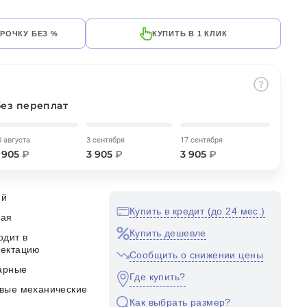
СРОЧКУ БЕЗ %
КУПИТЬ В 1 КЛИК
без переплат
0 августа
3 сентября
17 сентября
 905
₽
3 905
₽
3 905
₽
ий
Купить в кредит (до 24 мес.)
кая
Купить дешевле
одит в
лектацию
Сообщить о снижении цены
арные
Где купить?
вые механические
Как выбрать размер?