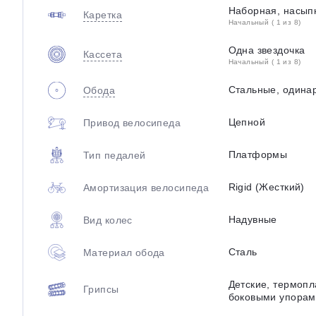
Наборная, насып
Каретка
Начальный ( 1 из 8)
Одна звездочка
Кассета
Начальный ( 1 из 8)
Стальные, одина
Обода
Цепной
Привод велосипеда
Платформы
Тип педалей
Rigid (Жесткий)
Амортизация велосипеда
Надувные
Вид колес
Сталь
Материал обода
Детские, термопл
Грипсы
боковыми упорам