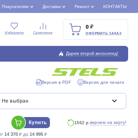
Покупателям
Доставка
Ремонт
КОНТАКТЫ
0
Избранное
Сравнение
ОФОРМИТЬ ЗАКАЗ
Дарим второй велосипед!
Версия в PDF
Версия для печати
Закрыть
Не выбран
Купить
вернем на карту!
1562 р.
от
14 370
₽ до
14 995
₽