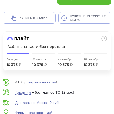
об оплате Плайтом
КУПИТЬ В РАССРОЧКУ
КУПИТЬ В 1 КЛИК
БЕЗ %
Остались вопросы?
25
8 800 302-02-51
plait.ru
раз в 2
Разбить на части
без переплат
недели
Сегодня
21 августа
4 сентября
18 сентября
10 375
₽
10 375
₽
10 375
₽
10 375
₽
4150 р.
вернем на карту
!
Гарантия
+ бесплатное ТО 12 мес!
Доставка по Москве 0 руб!
Фирменная гарантия!