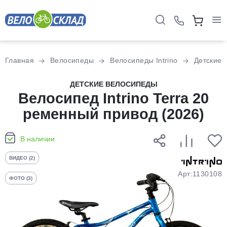
Для клиентов всех банков
Главная
Велосипеды
Велосипеды Intrino
Детские
Разбейте
ДЕТСКИЕ ВЕЛОСИПЕДЫ
оплату
Велосипед Intrino Terra 20
на части
ременный привод (2026)
без переплат
В наличии
График платежей
ВИДЕО (2)
Арт:1130108
ФОТО (3)
Сегодня
25
%