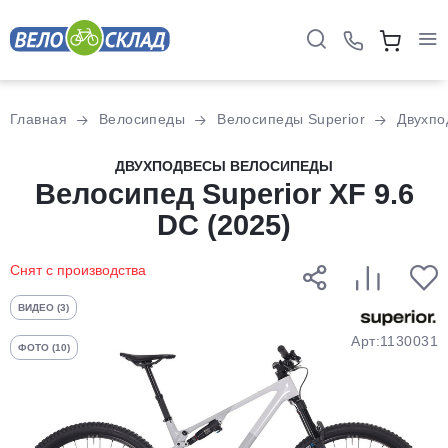
Для клиентов всех банков
Главная
Велосипеды
Велосипеды Superior
Двухпо
Разбейте
ДВУХПОДВЕСЫ ВЕЛОСИПЕДЫ
оплату
Велосипед Superior XF 9.6
на части
DC (2025)
без переплат
Снят с производства
График платежей
ВИДЕО (3)
Арт:1130031
ФОТО (10)
Сегодня
25
%