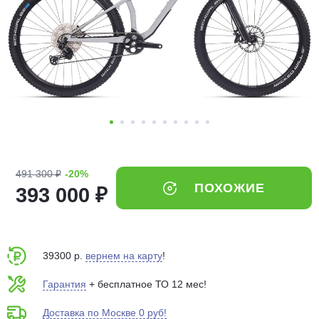
Добавляйте товары
в корзину
Оплачивайте сегодня только
25
% картой любого банка
Получайте товар
выбранный способом
491 300 ₽
-20%
ПОХОЖИЕ
393 000 ₽
Оставшиеся
75
% будут
списываться
с вашей карты
по
25
%
каждые 2 недели
39300 р.
вернем на карту
!
Гарантия
+ бесплатное ТО 12 мес!
Доставка по Москве 0 руб!
Подробнее