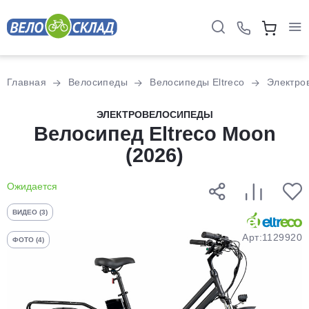
Для клиентов всех банков
Главная
Велосипеды
Велосипеды Eltreco
Электро
Разбейте
ЭЛЕКТРОВЕЛОСИПЕДЫ
оплату
Велосипед Eltreco Moon
на части
(2026)
без переплат
Ожидается
График платежей
ВИДЕО (3)
Арт:1129920
ФОТО (4)
Сегодня
25
%