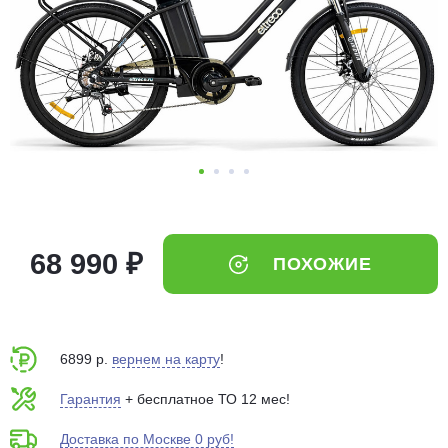
Добавляйте товары
в корзину
Оплачивайте сегодня только
25
% картой любого банка
Получайте товар
выбранный способом
68 990 ₽
ПОХОЖИЕ
Оставшиеся
75
% будут
списываться
с вашей карты
по
25
%
каждые 2 недели
6899 р.
вернем на карту
!
Гарантия
+ бесплатное ТО 12 мес!
Доставка по Москве 0 руб!
Подробнее