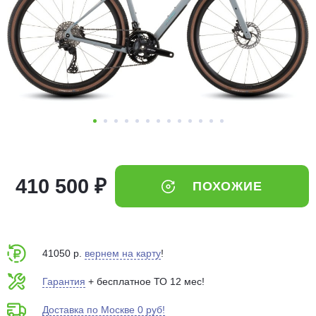
Добавляйте товары
в корзину
Оплачивайте сегодня только
25
% картой любого банка
Получайте товар
выбранный способом
410 500 ₽
ПОХОЖИЕ
Оставшиеся
75
% будут
списываться
с вашей карты
по
25
%
каждые 2 недели
41050 р.
вернем на карту
!
Гарантия
+ бесплатное ТО 12 мес!
Доставка по Москве 0 руб!
Подробнее