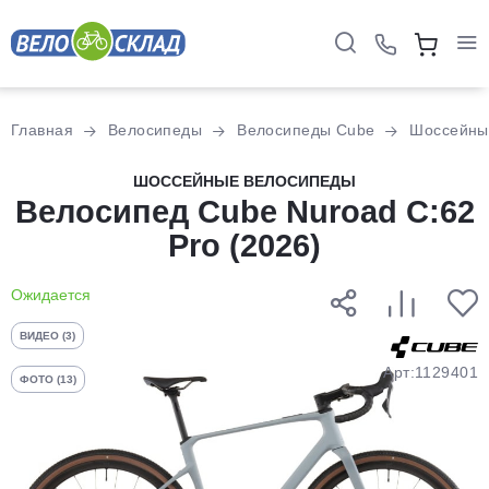
Для клиентов всех банков
Главная
Велосипеды
Велосипеды Cube
Шоссейны
Разбейте
ШОССЕЙНЫЕ ВЕЛОСИПЕДЫ
Велосипед Cube Nuroad C:62
оплату
на части
Pro (2026)
без переплат
Ожидается
График платежей
ВИДЕО (3)
Арт:1129401
ФОТО (13)
Сегодня
25
%