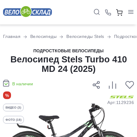
Для клиентов всех банков
Главная
Велосипеды
Велосипеды Stels
Подростко
Разбейте
ПОДРОСТКОВЫЕ ВЕЛОСИПЕДЫ
оплату
Велосипед Stels Turbo 410
на части
MD 24 (2025)
без переплат
В наличии
График платежей
%
Арт:1129236
ВИДЕО (3)
Сегодня
25
%
ФОТО (18)