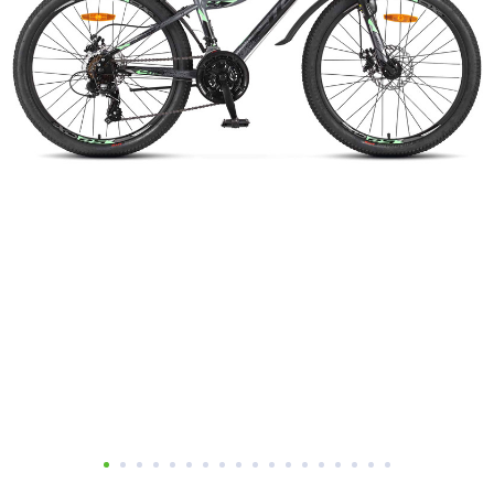
Добавляйте товары
в корзину
Оплачивайте сегодня только
25
% картой любого банка
Получайте товар
выбранный способом
Оставшиеся
75
% будут
списываться
с вашей карты
по
25
%
каждые 2 недели
Подробнее