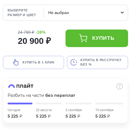
об оплате Плайтом
ВЫБЕРИТЕ
Не выбран
РАЗМЕР И ЦВЕТ
24 790 ₽
-16%
Остались вопросы?
25
КУПИТЬ
20 900 ₽
8 800 302-02-51
plait.ru
раз в 2
недели
КУПИТЬ В РАССРОЧКУ
КУПИТЬ В 1 КЛИК
БЕЗ %
Разбить на части
без переплат
Сегодня
22 августа
5 сентября
19 сентября
5 225
₽
5 225
₽
5 225
₽
5 225
₽