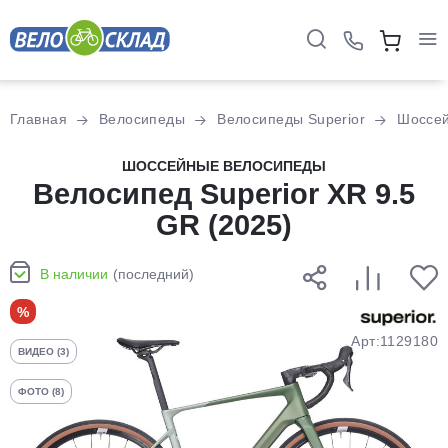
Для клиентов всех банков
Главная
Велосипеды
Велосипеды Superior
Шоссе
Разбейте
ШОССЕЙНЫЕ ВЕЛОСИПЕДЫ
оплату
Велосипед Superior XR 9.5
на части
GR (2025)
без переплат
В наличии
(последний)
График платежей
%
Арт:1129180
ВИДЕО (3)
Сегодня
25
%
ФОТО (8)