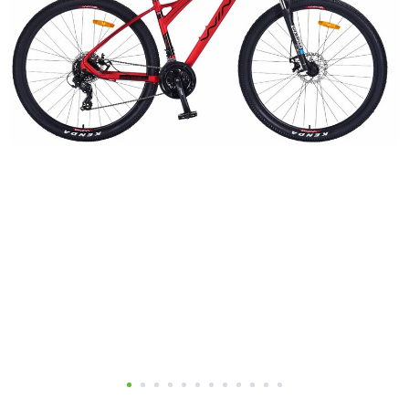
Добавляйте товары
в корзину
Оплачивайте сегодня только
25
% картой любого банка
Получайте товар
выбранный способом
Оставшиеся
75
% будут
списываться
с вашей карты
по
25
%
каждые 2 недели
Подробнее