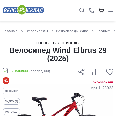
Для клиентов всех банков
Главная
Велосипеды
Велосипеды Wind
Горные
Разбейте
ГОРНЫЕ ВЕЛОСИПЕДЫ
оплату
Велосипед Wind Elbrus 29
на части
(2025)
без переплат
В наличии
(последний)
График платежей
%
Арт:1128923
3D ОБЗОР
Сегодня
25
%
ВИДЕО (3)
ФОТО (12)