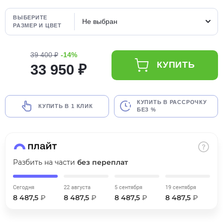
об оплате Плайтом
ВЫБЕРИТЕ
Не выбран
РАЗМЕР И ЦВЕТ
39 400 ₽
-14%
Остались вопросы?
25
КУПИТЬ
33 950 ₽
8 800 302-02-51
plait.ru
раз в 2
недели
КУПИТЬ В РАССРОЧКУ
КУПИТЬ В 1 КЛИК
БЕЗ %
Разбить на части
без переплат
Сегодня
22 августа
5 сентября
19 сентября
8 487,5
₽
8 487,5
₽
8 487,5
₽
8 487,5
₽