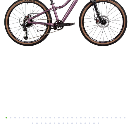
Добавляйте товары
в корзину
Оплачивайте сегодня только
25
% картой любого банка
Получайте товар
выбранный способом
Оставшиеся
75
% будут
списываться
с вашей карты
по
25
%
каждые 2 недели
Подробнее