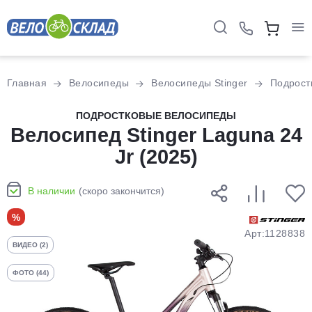
Для клиентов всех банков
Главная
Велосипеды
Велосипеды Stinger
Подрост
Разбейте
ПОДРОСТКОВЫЕ ВЕЛОСИПЕДЫ
Велосипед Stinger Laguna 24
оплату
на части
Jr (2025)
без переплат
В наличии
(скоро закончится)
График платежей
%
Арт:1128838
ВИДЕО (2)
Сегодня
25
%
ФОТО (44)