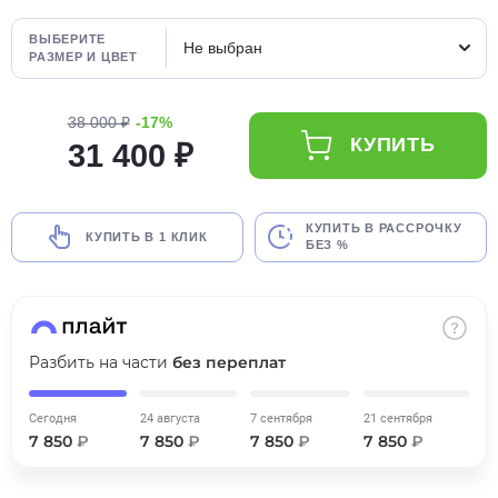
об оплате Плайтом
ВЫБЕРИТЕ
Не выбран
РАЗМЕР И ЦВЕТ
38 000 ₽
-17%
Остались вопросы?
25
КУПИТЬ
31 400 ₽
8 800 302-02-51
plait.ru
раз в 2
недели
КУПИТЬ В РАССРОЧКУ
КУПИТЬ В 1 КЛИК
БЕЗ %
Разбить на части
без переплат
Сегодня
24 августа
7 сентября
21 сентября
7 850
₽
7 850
₽
7 850
₽
7 850
₽