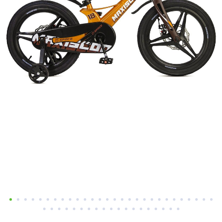
Добавляйте товары
в корзину
Оплачивайте сегодня только
25
% картой любого банка
Получайте товар
выбранный способом
Оставшиеся
75
% будут
списываться
с вашей карты
по
25
%
каждые 2 недели
Подробнее