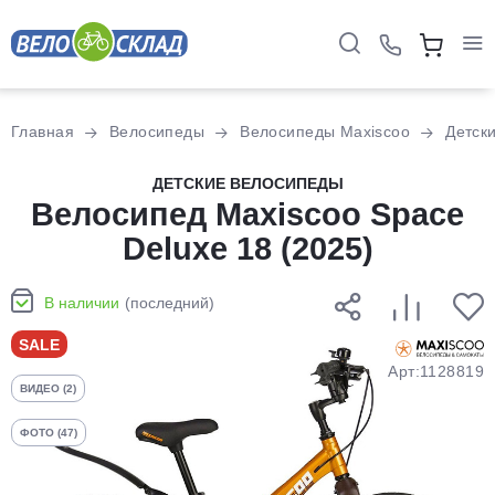
Для клиентов всех банков
Главная
Велосипеды
Велосипеды Maxiscoo
Детск
Разбейте
ДЕТСКИЕ ВЕЛОСИПЕДЫ
оплату
Велосипед Maxiscoo Space
на части
Deluxe 18 (2025)
без переплат
В наличии
(последний)
График платежей
SALE
Арт:1128819
ВИДЕО (2)
Сегодня
25
%
ФОТО (47)