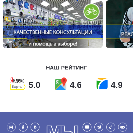
НАШ РЕЙТИНГ
5.0
4.6
4.9
МЫ