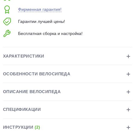
об оплате Плайтом
Фирменная гарантия!
Гарантии лучшей цены!
Бесплатная сборка и настройка!
Остались вопросы?
25
8 800 302-02-51
plait.ru
раз в 2
ХАРАКТЕРИСТИКИ
недели
ОСОБЕННОСТИ ВЕЛОСИПЕДА
ОПИСАНИЕ ВЕЛОСИПЕДА
СПЕЦИФИКАЦИИ
ИНСТРУКЦИИ
(2)