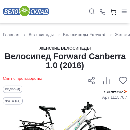
Для клиентов всех банков
Главная
Велосипеды
Велосипеды Forward
Женски
Разбейте
ЖЕНСКИЕ ВЕЛОСИПЕДЫ
Велосипед Forward Canberra
оплату
на части
1.0 (2016)
без переплат
Снят с производства
График платежей
ВИДЕО (4)
Арт:1115787
ФОТО (11)
Сегодня
25
%