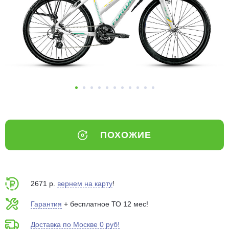
Добавляйте товары
в корзину
Оплачивайте сегодня только
25
% картой любого банка
Получайте товар
выбранный способом
ПОХОЖИЕ
Оставшиеся
75
% будут
списываться
с вашей карты
по
25
%
каждые 2 недели
2671 р.
вернем на карту
!
Гарантия
+ бесплатное ТО 12 мес!
Доставка по Москве 0 руб!
Подробнее