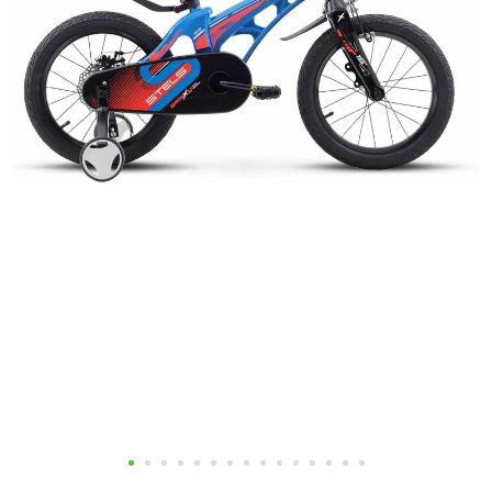
Добавляйте товары
в корзину
Оплачивайте сегодня только
25
% картой любого банка
Получайте товар
выбранный способом
Оставшиеся
75
% будут
списываться
с вашей карты
по
25
%
каждые 2 недели
Подробнее