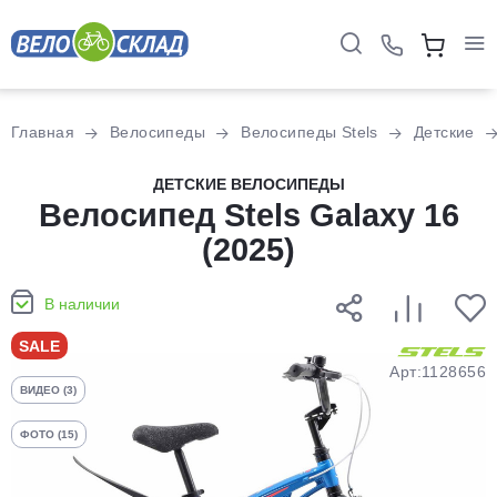
Для клиентов всех банков
Главная
Велосипеды
Велосипеды Stels
Детские
Разбейте
ДЕТСКИЕ ВЕЛОСИПЕДЫ
оплату
Велосипед Stels Galaxy 16
на части
(2025)
без переплат
В наличии
График платежей
SALE
Арт:1128656
ВИДЕО (3)
Сегодня
25
%
ФОТО (15)