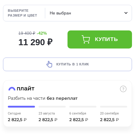
об оплате Плайтом
ВЫБЕРИТЕ
Не выбран
РАЗМЕР И ЦВЕТ
19 400 ₽
-42%
Остались вопросы?
25
КУПИТЬ
11 290 ₽
8 800 302-02-51
plait.ru
раз в 2
недели
КУПИТЬ В 1 КЛИК
Разбить на части
без переплат
Сегодня
23 августа
6 сентября
20 сентября
2 822,5
₽
2 822,5
₽
2 822,5
₽
2 822,5
₽