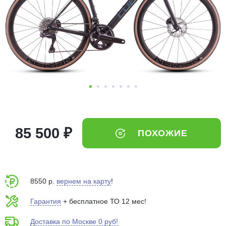
Добавляйте товары
в корзину
Оплачивайте сегодня только
25
% картой любого банка
Получайте товар
выбранный способом
85 500 ₽
ПОХОЖИЕ
Оставшиеся
75
% будут
списываться
с вашей карты
по
25
%
каждые 2 недели
8550 р.
вернем на карту
!
Гарантия
+ бесплатное ТО 12 мес!
Доставка по Москве 0 руб!
Подробнее