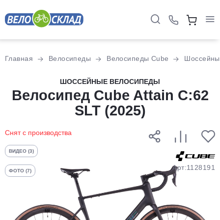
Для клиентов всех банков
Главная
Велосипеды
Велосипеды Cube
Шоссейны
Разбейте
ШОССЕЙНЫЕ ВЕЛОСИПЕДЫ
оплату
Велосипед Cube Attain C:62
на части
SLT (2025)
без переплат
Снят с производства
График платежей
ВИДЕО (3)
Арт:1128191
ФОТО (7)
Сегодня
25
%