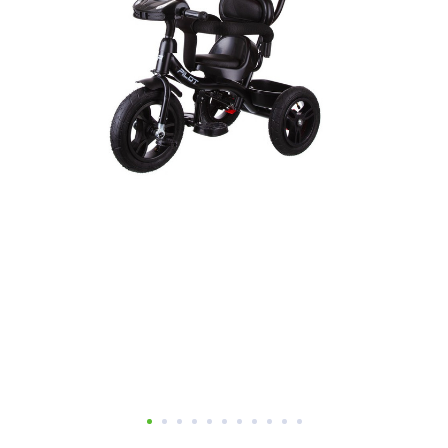
Добавляйте товары
в корзину
Оплачивайте сегодня только
25
% картой любого банка
Получайте товар
выбранный способом
Оставшиеся
75
% будут
списываться
с вашей карты
по
25
%
каждые 2 недели
Подробнее