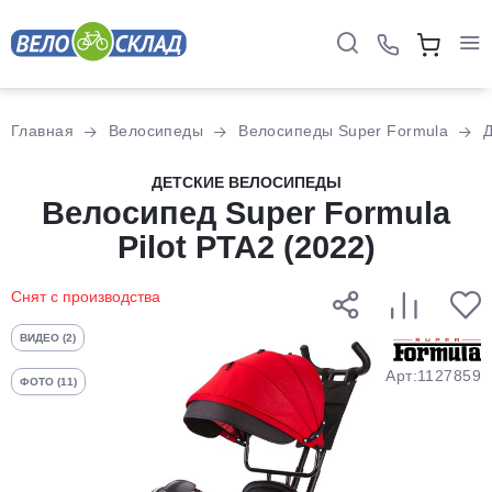
Для клиентов всех банков
Главная
Велосипеды
Велосипеды Super Formula
Разбейте
ДЕТСКИЕ ВЕЛОСИПЕДЫ
оплату
Велосипед Super Formula
на части
Pilot PTA2 (2022)
без переплат
Снят с производства
График платежей
ВИДЕО (2)
Арт:1127859
ФОТО (11)
Сегодня
25
%