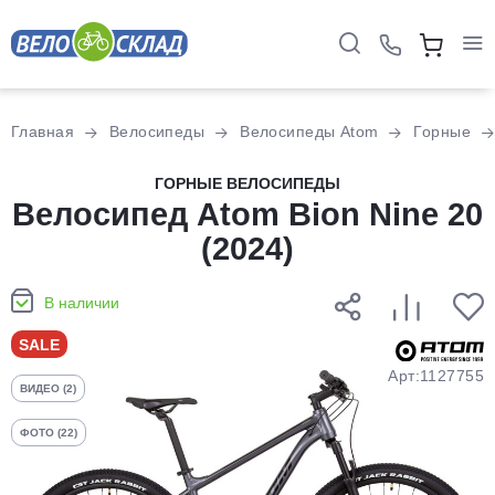
Для клиентов всех банков
Главная
Велосипеды
Велосипеды Atom
Горные
Разбейте
ГОРНЫЕ ВЕЛОСИПЕДЫ
Велосипед Atom Bion Nine 20
оплату
на части
(2024)
без переплат
В наличии
График платежей
SALE
Арт:1127755
ВИДЕО (2)
Сегодня
25
%
ФОТО (22)