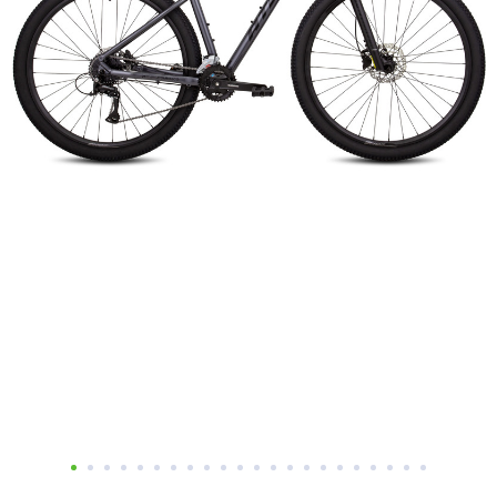
Добавляйте товары
в корзину
Оплачивайте сегодня только
25
% картой любого банка
Получайте товар
выбранный способом
Оставшиеся
75
% будут
списываться
с вашей карты
по
25
%
каждые 2 недели
Подробнее