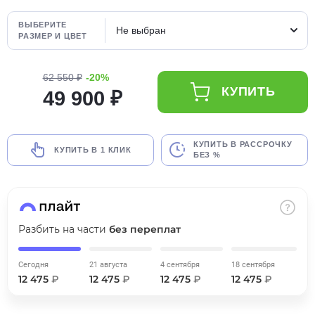
об оплате Плайтом
ВЫБЕРИТЕ
Не выбран
РАЗМЕР И ЦВЕТ
62 550 ₽
-20%
Остались вопросы?
25
КУПИТЬ
49 900 ₽
8 800 302-02-51
plait.ru
раз в 2
недели
КУПИТЬ В РАССРОЧКУ
КУПИТЬ В 1 КЛИК
БЕЗ %
Разбить на части
без переплат
Сегодня
21 августа
4 сентября
18 сентября
12 475
₽
12 475
₽
12 475
₽
12 475
₽