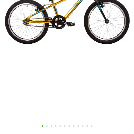
Добавляйте товары
в корзину
Оплачивайте сегодня только
25
% картой любого банка
Получайте товар
выбранный способом
Оставшиеся
75
% будут
списываться
с вашей карты
по
25
%
каждые 2 недели
Подробнее