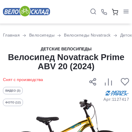
Для клиентов всех банков
Главная
Велосипеды
Велосипеды Novatrack
Детск
Разбейте
ДЕТСКИЕ ВЕЛОСИПЕДЫ
оплату
Велосипед Novatrack Prime
на части
ABV 20 (2024)
без переплат
Снят с производства
График платежей
ВИДЕО (3)
Арт:1127417
ФОТО (12)
Сегодня
25
%