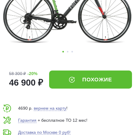
Добавляйте товары
в корзину
Оплачивайте сегодня только
25
% картой любого банка
Получайте товар
выбранный способом
58 300 ₽
-20%
ПОХОЖИЕ
46 900 ₽
Оставшиеся
75
% будут
списываться
с вашей карты
по
25
%
каждые 2 недели
4690 р.
вернем на карту
!
Гарантия
+ бесплатное ТО 12 мес!
Доставка по Москве 0 руб!
Подробнее