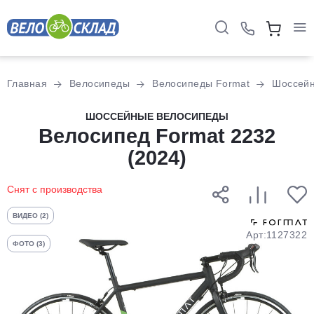
Для клиентов всех банков
Главная
Велосипеды
Велосипеды Format
Шоссей
Разбейте
ШОССЕЙНЫЕ ВЕЛОСИПЕДЫ
оплату
Велосипед Format 2232
на части
(2024)
без переплат
Снят с производства
График платежей
ВИДЕО (2)
Арт:1127322
ФОТО (3)
Сегодня
25
%